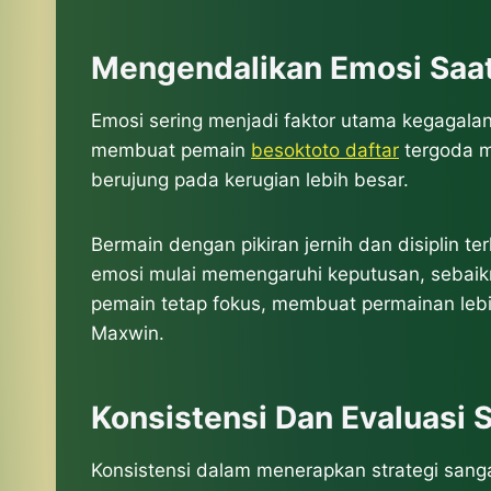
Mengendalikan Emosi Saa
Emosi sering menjadi faktor utama kegagala
membuat pemain
besoktoto daftar
tergoda m
berujung pada kerugian lebih besar.
Bermain dengan pikiran jernih dan disiplin te
emosi mulai memengaruhi keputusan, sebaikn
pemain tetap fokus, membuat permainan leb
Maxwin.
Konsistensi Dan Evaluasi S
Konsistensi dalam menerapkan strategi sang