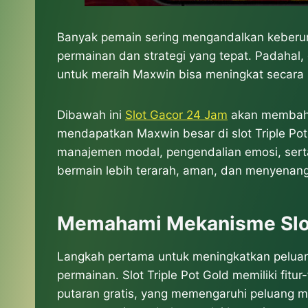
Banyak pemain sering mengandalkan keber
permainan dan strategi yang tepat. Padahal
untuk meraih Maxwin bisa meningkat secara s
Dibawah ini
Slot Gacor 24 Jam
akan membaha
mendapatkan Maxwin besar di slot Triple 
manajemen modal, pengendalian emosi, serta
bermain lebih terarah, aman, dan menyenan
Memahami Mekanisme Slot 
Langkah pertama untuk meningkatkan pelu
permainan. Slot Triple Pot Gold memiliki fitur
putaran gratis, yang memengaruhi peluang m