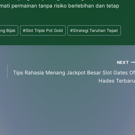
mati permainan tanpa risiko berlebihan dan tetap
ng Bijak
#
Slot Triple Pot Gold
#
Strategi Taruhan Tepat
NEXT
Tips Rahasia Menang Jackpot Besar Slot Gates Of
Hades Terbaru