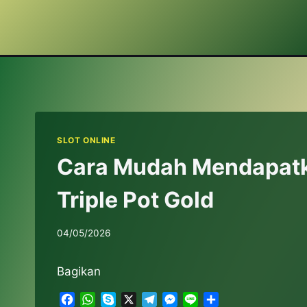
Skip
to
content
SLOT ONLINE
Cara Mudah Mendapatk
Triple Pot Gold
04/05/2026
Bagikan
F
W
S
X
T
M
L
S