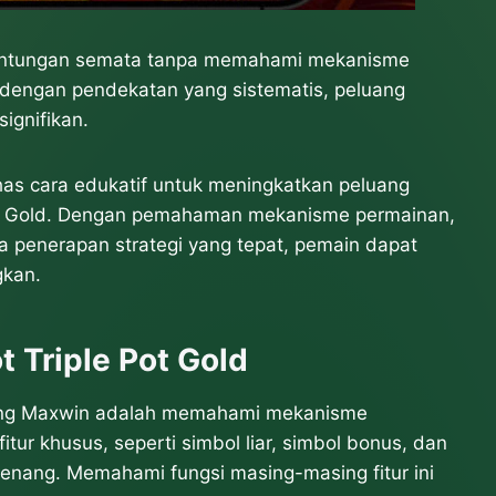
untungan semata tanpa memahami mekanisme
, dengan pendekatan yang sistematis, peluang
ignifikan.
s cara edukatif untuk meningkatkan peluang
Pot Gold. Dengan pemahaman mekanisme permainan,
 penerapan strategi yang tepat, pemain dapat
gkan.
Triple Pot Gold
ang Maxwin adalah memahami mekanisme
-fitur khusus, seperti simbol liar, simbol bonus, dan
enang. Memahami fungsi masing-masing fitur ini