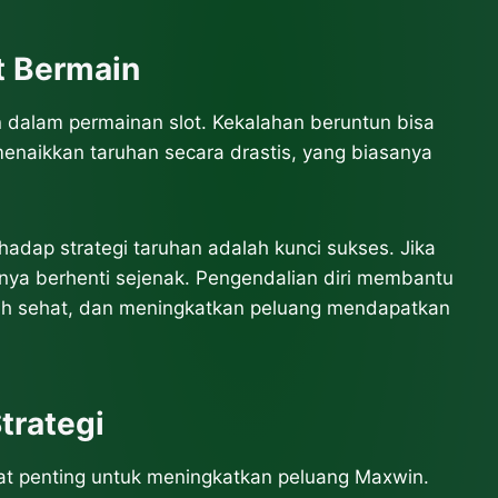
t Bermain
n dalam permainan slot. Kekalahan beruntun bisa
enaikkan taruhan secara drastis, yang biasanya
rhadap strategi taruhan adalah kunci sukses. Jika
ya berhenti sejenak. Pengendalian diri membantu
ih sehat, dan meningkatkan peluang mendapatkan
trategi
at penting untuk meningkatkan peluang Maxwin.