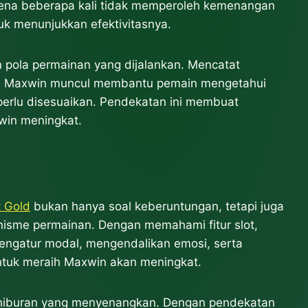
na beberapa kali tidak memperoleh kemenangan
uk menunjukkan efektivitasnya.
an pola permainan yang dijalankan. Mencatat
ka Maxwin muncul membantu pemain mengetahui
perlu disesuaikan. Pendekatan ini membuat
xwin meningkat.
t Gold
bukan hanya soal keberuntungan, tetapi juga
anisme permainan. Dengan memahami fitur slot,
engatur modal, mengendalikan emosi, serta
untuk meraih Maxwin akan meningkat.
i hiburan yang menyenangkan. Dengan pendekatan