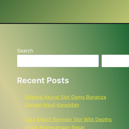
Search
Search
Recent Posts
Strategi Akurat Slot Gems Bonanza
Dengan Hasil Konsisten
Cara Efektif Bermain Slot Wild Depths
Untuk Kemenangan Besar