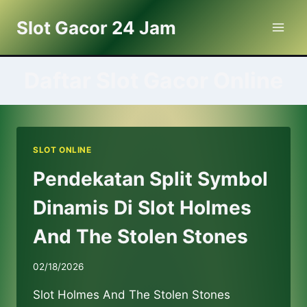
Skip
Slot Gacor 24 Jam
to
content
Daftar Slot Gacor Online
SLOT ONLINE
Pendekatan Split Symbol
Dinamis Di Slot Holmes
And The Stolen Stones
02/18/2026
Slot Holmes And The Stolen Stones