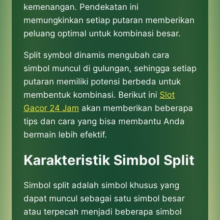
kemenangan. Pendekatan ini
memungkinkan setiap putaran memberikan
peluang optimal untuk kombinasi besar.
Split symbol dinamis mengubah cara
simbol muncul di gulungan, sehingga setiap
putaran memiliki potensi berbeda untuk
membentuk kombinasi. Berikut ini
Slot
Gacor 24 Jam
akan memberikan beberapa
tips dan cara yang bisa membantu Anda
bermain lebih efektif.
Karakteristik Simbol Split
Simbol split adalah simbol khusus yang
dapat muncul sebagai satu simbol besar
atau terpecah menjadi beberapa simbol