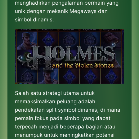
menghadirkan pengalaman bermain yang
unik dengan mekanik Megaways dan
simbol dinamis.
Salah satu strategi utama untuk
memaksimalkan peluang adalah
pendekatan split symbol dinamis, di mana
pemain fokus pada simbol yang dapat
terpecah menjadi beberapa bagian atau
menumpuk untuk meningkatkan potensi