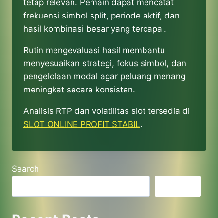
tetap relevan. Pemain dapat mencatat
frekuensi simbol split, periode aktif, dan
hasil kombinasi besar yang tercapai.
Rutin mengevaluasi hasil membantu
menyesuaikan strategi, fokus simbol, dan
pengelolaan modal agar peluang menang
meningkat secara konsisten.
Analisis RTP dan volatilitas slot tersedia di
SLOT ONLINE PROFIT STABIL
.
Search
Search