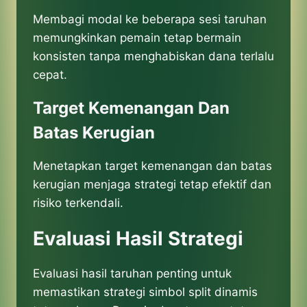
Membagi modal ke beberapa sesi taruhan
memungkinkan pemain tetap bermain
konsisten tanpa menghabiskan dana terlalu
cepat.
Target Kemenangan Dan
Batas Kerugian
Menetapkan target kemenangan dan batas
kerugian menjaga strategi tetap efektif dan
risiko terkendali.
Evaluasi Hasil Strategi
Evaluasi hasil taruhan penting untuk
memastikan strategi simbol split dinamis