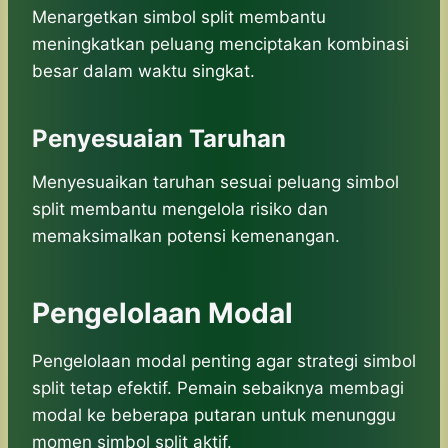
Menargetkan simbol split membantu
meningkatkan peluang menciptakan kombinasi
besar dalam waktu singkat.
Penyesuaian Taruhan
Menyesuaikan taruhan sesuai peluang simbol
split membantu mengelola risiko dan
memaksimalkan potensi kemenangan.
Pengelolaan Modal
Pengelolaan modal penting agar strategi simbol
split tetap efektif. Pemain sebaiknya membagi
modal ke beberapa putaran untuk menunggu
momen simbol split aktif.