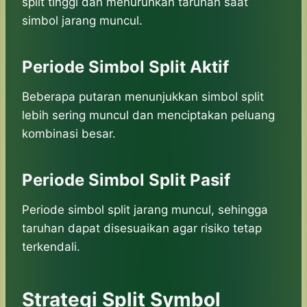
split tinggi dan menurunkan taruhan saat
simbol jarang muncul.
Periode Simbol Split Aktif
Beberapa putaran menunjukkan simbol split
lebih sering muncul dan menciptakan peluang
kombinasi besar.
Periode Simbol Split Pasif
Periode simbol split jarang muncul, sehingga
taruhan dapat disesuaikan agar risiko tetap
terkendali.
Strategi Split Symbol