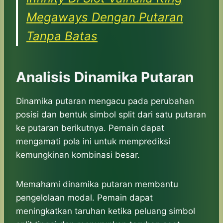
Megaways Dengan Putaran
Tanpa Batas
Analisis Dinamika Putaran
Dinamika putaran mengacu pada perubahan
posisi dan bentuk simbol split dari satu putaran
ke putaran berikutnya. Pemain dapat
mengamati pola ini untuk memprediksi
kemungkinan kombinasi besar.
Memahami dinamika putaran membantu
pengelolaan modal. Pemain dapat
meningkatkan taruhan ketika peluang simbol