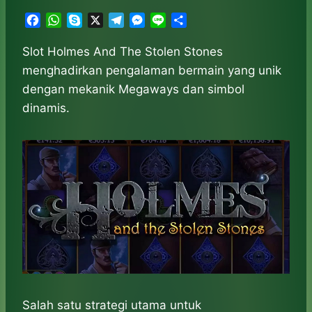
F
W
S
X
T
M
L
S
a
h
k
e
e
i
h
c
a
y
l
s
n
a
Slot Holmes And The Stolen Stones
e
t
p
e
s
e
r
menghadirkan pengalaman bermain yang unik
b
s
e
g
e
e
dengan mekanik Megaways dan simbol
o
A
r
n
dinamis.
o
p
a
g
k
p
m
e
r
Salah satu strategi utama untuk