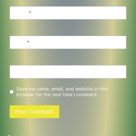
Name
*
Email
*
Website
Save my name, email, and website in this
browser for the next time I comment.