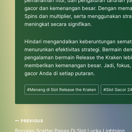
pemahaman fitur, dan pengaturan taruhan ya
gacor dan kemenangan besar. Dengan memah
Spins dan multiplier, serta menggunakan str
meningkat secara signifikan.
Hindari mengandalkan keberuntungan semata 
menurunkan efektivitas strategi. Bermain 
pengalaman bermain Release the Kraken leb
memberikan kemenangan besar. Jadi, fokus, p
gacor Anda di setiap putaran.
Post
#
Menang di Slot Release the Kraken
#
Slot Gacor 2
Tags:
Post
PREVIOUS
Bocoran Scatter Panas Di Slot Lucky Lightning