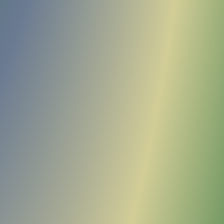
Strategi Ampuh Untuk
Menguasai Maxwin di Slot
Secret City Gold
04/25/2026