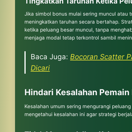
Tingkatkan Taruhan Ketika Pe
Jika simbol bonus mulai sering muncul atau 
meningkatkan taruhan secara bertahap. St
ketika peluang besar muncul, tanpa menghab
menjaga modal tetap terkontrol sambil meni
Baca Juga:
Bocoran Scatter P
Dicari
Hindari Kesalahan Pemain
Kesalahan umum sering mengurangi peluang 
mengetahui kesalahan ini agar strategi berj