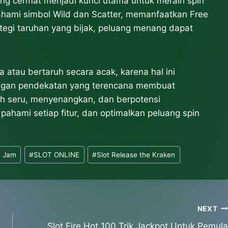
ng cermat menjadi kunci utama untuk meraih spin
ami simbol Wild dan Scatter, memanfaatkan Free
ategi taruhan yang bijak, peluang menang dapat
atau bertaruh secara acak, karena hal ini
dengan pendekatan yang terencana membuat
ih seru, menyenangkan, dan berpotensi
ahami setiap fitur, dan optimalkan peluang spin
4 Jam
#
SLOT ONLINE
#
Slot Release the Kraken
NEXT
Slot Fire Hot 100 Trik Jackpot Untuk Pemula