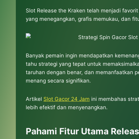
a
h
k
e
e
i
h
c
a
y
l
s
n
a
Slot Release the Kraken telah menjadi favori
e
t
p
e
s
e
r
yang menegangkan, grafis memukau, dan fit
b
s
e
g
e
e
o
A
r
n
o
p
a
g
k
p
m
e
r
Banyak pemain ingin mendapatkan kemenangan
tahu strategi yang tepat untuk memaksimalk
taruhan dengan benar, dan memanfaatkan p
menang secara signifikan.
Artikel
Slot Gacor 24 Jam
ini membahas strat
lebih efektif dan menyenangkan.
Pahami Fitur Utama Releas