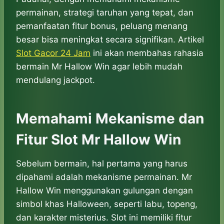
permainan, strategi taruhan yang tepat, dan
pemanfaatan fitur bonus, peluang menang
besar bisa meningkat secara signifikan. Artikel
Slot Gacor 24 Jam
ini akan membahas rahasia
bermain Mr Hallow Win agar lebih mudah
mendulang jackpot.
Memahami Mekanisme dan
Fitur Slot Mr Hallow Win
Sebelum bermain, hal pertama yang harus
dipahami adalah mekanisme permainan. Mr
Hallow Win menggunakan gulungan dengan
simbol khas Halloween, seperti labu, topeng,
dan karakter misterius. Slot ini memiliki fitur