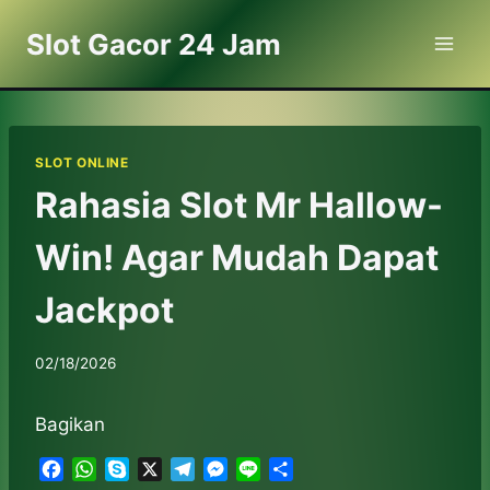
Skip
Slot Gacor 24 Jam
to
content
SLOT ONLINE
Rahasia Slot Mr Hallow-
Win! Agar Mudah Dapat
Jackpot
02/18/2026
Bagikan
F
W
S
X
T
M
L
S