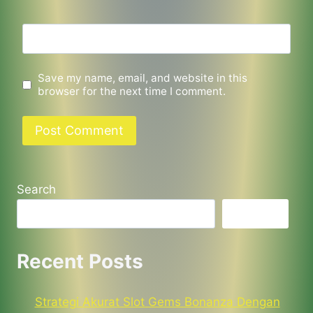
Website
Save my name, email, and website in this
browser for the next time I comment.
Search
Search
Recent Posts
Strategi Akurat Slot Gems Bonanza Dengan