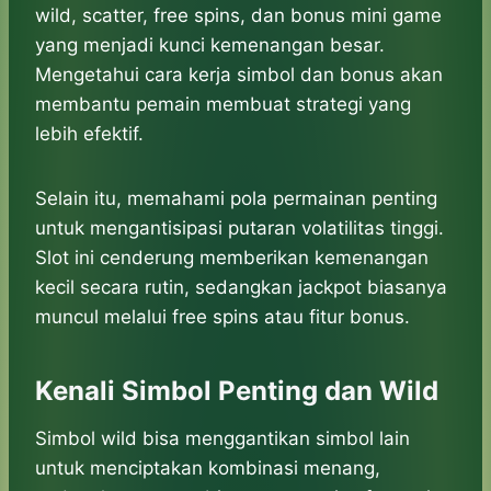
wild, scatter, free spins, dan bonus mini game
yang menjadi kunci kemenangan besar.
Mengetahui cara kerja simbol dan bonus akan
membantu pemain membuat strategi yang
lebih efektif.
Selain itu, memahami pola permainan penting
untuk mengantisipasi putaran volatilitas tinggi.
Slot ini cenderung memberikan kemenangan
kecil secara rutin, sedangkan jackpot biasanya
muncul melalui free spins atau fitur bonus.
Kenali Simbol Penting dan Wild
Simbol wild bisa menggantikan simbol lain
untuk menciptakan kombinasi menang,