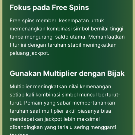
Fokus pada Free Spins
Free spins memberi kesempatan untuk
memenangkan kombinasi simbol bernilai tinggi
tanpa mengurangi saldo utama. Memanfaatkan
fitur ini dengan taruhan stabil meningkatkan
peluang jackpot.
Gunakan Multiplier dengan Bijak
Multiplier meningkatkan nilai kemenangan
setiap kali kombinasi simbol muncul berturut-
turut. Pemain yang sabar mempertahankan
taruhan saat multiplier aktif biasanya bisa
mendapatkan jackpot lebih maksimal
dibandingkan yang terlalu sering mengganti