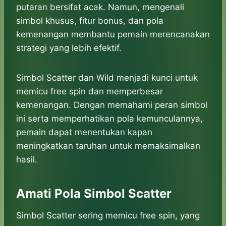
putaran bersifat acak. Namun, mengenali
simbol khusus, fitur bonus, dan pola
kemenangan membantu pemain merencanakan
strategi yang lebih efektif.
Simbol Scatter dan Wild menjadi kunci untuk
memicu free spin dan memperbesar
kemenangan. Dengan memahami peran simbol
ini serta memperhatikan pola kemunculannya,
pemain dapat menentukan kapan
meningkatkan taruhan untuk memaksimalkan
hasil.
Amati Pola Simbol Scatter
Simbol Scatter sering memicu free spin, yang