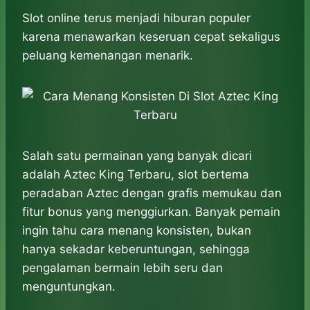
a
h
k
e
e
i
h
c
a
y
l
s
n
a
Slot online terus menjadi hiburan populer
e
t
p
e
s
e
r
karena menawarkan keseruan cepat sekaligus
b
s
e
g
e
e
peluang kemenangan menarik.
o
A
r
n
o
p
a
g
k
p
m
e
r
Salah satu permainan yang banyak dicari
adalah Aztec King Terbaru, slot bertema
peradaban Aztec dengan grafis memukau dan
fitur bonus yang menggiurkan. Banyak pemain
ingin tahu cara menang konsisten, bukan
hanya sekadar keberuntungan, sehingga
pengalaman bermain lebih seru dan
menguntungkan.