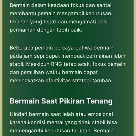
Bermain dalam keadaan fokus dan santai
membantu pemain mengambil keputusan
taruhan yang tepat dan mengamati pola
permainan dengan lebih baik.
Beberapa pemain percaya bahwa bermain
pada jam sepi dapat membuat permainan lebih
stabil. Meskipun RNG tetap acak, fokus pemain
dan pemilihan waktu bermain dapat
meningkatkan efektivitas strategi taruhan.
Bermain Saat Pikiran Tenang
Hindari bermain saat lelah atau emosional
karena kondisi mental yang tidak stabil bisa
memengaruhi keputusan taruhan. Bermain