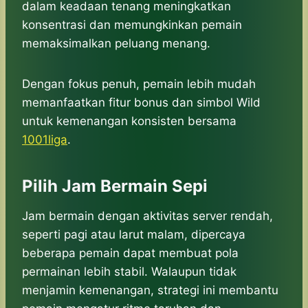
dalam keadaan tenang meningkatkan
konsentrasi dan memungkinkan pemain
memaksimalkan peluang menang.
Dengan fokus penuh, pemain lebih mudah
memanfaatkan fitur bonus dan simbol Wild
untuk kemenangan konsisten bersama
1001liga
.
Pilih Jam Bermain Sepi
Jam bermain dengan aktivitas server rendah,
seperti pagi atau larut malam, dipercaya
beberapa pemain dapat membuat pola
permainan lebih stabil. Walaupun tidak
menjamin kemenangan, strategi ini membantu