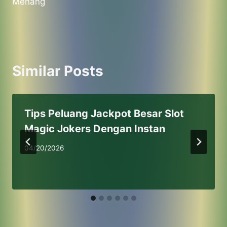
Menang
Similar Posts
Tips Peluang Jackpot Besar Slot
Magic Jokers Dengan Instan
04/20/2026