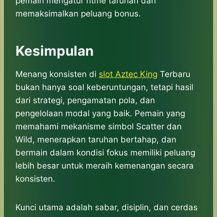
pemain mengatur ritme taruhan dan
memaksimalkan peluang bonus.
Kesimpulan
Menang konsisten di
slot Aztec King
Terbaru
bukan hanya soal keberuntungan, tetapi hasil
dari strategi, pengamatan pola, dan
pengelolaan modal yang baik. Pemain yang
memahami mekanisme simbol Scatter dan
Wild, menerapkan taruhan bertahap, dan
bermain dalam kondisi fokus memiliki peluang
lebih besar untuk meraih kemenangan secara
konsisten.
Kunci utama adalah sabar, disiplin, dan cerdas