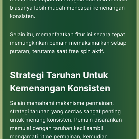
biasanya lebih mudah mencapai kemenangan
konsisten.
Selain itu, memanfaatkan fitur ini secara tepat
memungkinkan pemain memaksimalkan setiap
putaran, terutama saat free spin aktif.
Strategi Taruhan Untuk
Kemenangan Konsisten
Selain memahami mekanisme permainan,
strategi taruhan yang cerdas sangat penting
untuk menang konsisten. Pemain disarankan
memulai dengan taruhan kecil sambil
mengamati ritme permainan, kemudian