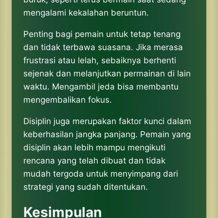
mengalami kekalahan beruntun.
Penting bagi pemain untuk tetap tenang
dan tidak terbawa suasana. Jika merasa
frustrasi atau lelah, sebaiknya berhenti
sejenak dan melanjutkan permainan di lain
waktu. Mengambil jeda bisa membantu
mengembalikan fokus.
Disiplin juga merupakan faktor kunci dalam
keberhasilan jangka panjang. Pemain yang
disiplin akan lebih mampu mengikuti
rencana yang telah dibuat dan tidak
mudah tergoda untuk menyimpang dari
strategi yang sudah ditentukan.
Kesimpulan