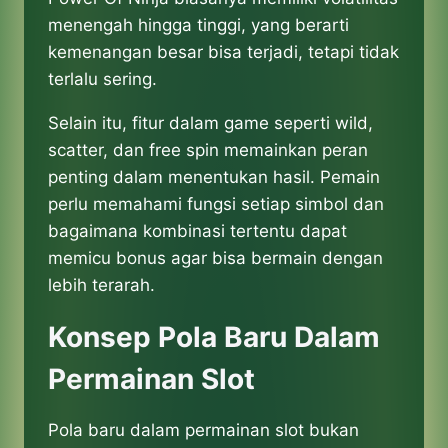
menengah hingga tinggi, yang berarti
kemenangan besar bisa terjadi, tetapi tidak
terlalu sering.
Selain itu, fitur dalam game seperti wild,
scatter, dan free spin memainkan peran
penting dalam menentukan hasil. Pemain
perlu memahami fungsi setiap simbol dan
bagaimana kombinasi tertentu dapat
memicu bonus agar bisa bermain dengan
lebih terarah.
Konsep Pola Baru Dalam
Permainan Slot
Pola baru dalam permainan slot bukan