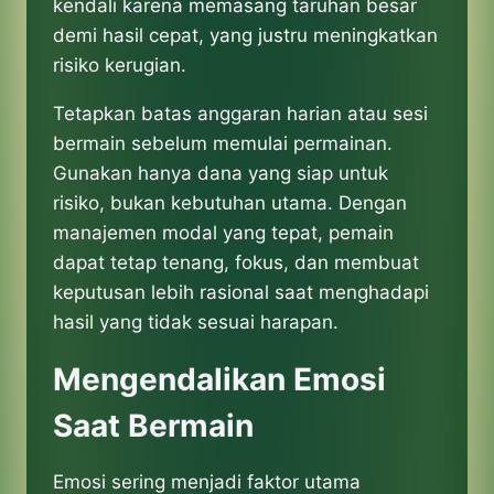
kendali karena memasang taruhan besar
demi hasil cepat, yang justru meningkatkan
risiko kerugian.
Tetapkan batas anggaran harian atau sesi
bermain sebelum memulai permainan.
Gunakan hanya dana yang siap untuk
risiko, bukan kebutuhan utama. Dengan
manajemen modal yang tepat, pemain
dapat tetap tenang, fokus, dan membuat
keputusan lebih rasional saat menghadapi
hasil yang tidak sesuai harapan.
Mengendalikan Emosi
Saat Bermain
Emosi sering menjadi faktor utama