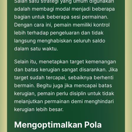
Salah satu strategi yang umum digunakan
adalah membagi modal menjadi beberapa
bagian untuk beberapa sesi permainan.
Dengan cara ini, pemain memiliki kontrol
lebih terhadap pengeluaran dan tidak
langsung menghabiskan seluruh saldo
dalam satu waktu.
Selain itu, menetapkan target kemenangan
dan batas kerugian sangat disarankan. Jika
target sudah tercapai, sebaiknya berhenti
bermain. Begitu juga jika mencapai batas
kerugian, pemain perlu disiplin untuk tidak
melanjutkan permainan demi menghindari
kerugian lebih besar.
Mengoptimalkan Pola