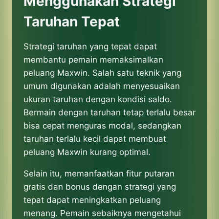
Menggunakan Strategi
Taruhan Tepat
Strategi taruhan yang tepat dapat
membantu pemain memaksimalkan
peluang Maxwin. Salah satu teknik yang
umum digunakan adalah menyesuaikan
ukuran taruhan dengan kondisi saldo.
Bermain dengan taruhan tetap terlalu besar
bisa cepat menguras modal, sedangkan
taruhan terlalu kecil dapat membuat
peluang Maxwin kurang optimal.
Selain itu, memanfaatkan fitur putaran
gratis dan bonus dengan strategi yang
tepat dapat meningkatkan peluang
menang. Pemain sebaiknya mengetahui