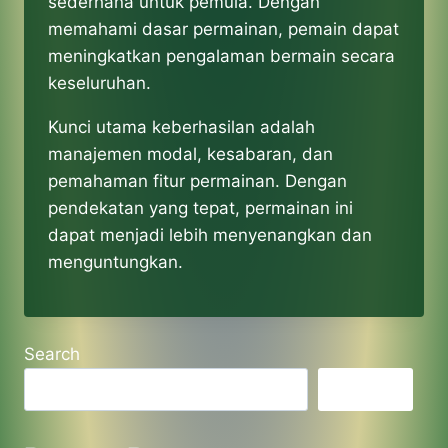
sederhana untuk pemula. Dengan
memahami dasar permainan, pemain dapat
meningkatkan pengalaman bermain secara
keseluruhan.
Kunci utama keberhasilan adalah
manajemen modal, kesabaran, dan
pemahaman fitur permainan. Dengan
pendekatan yang tepat, permainan ini
dapat menjadi lebih menyenangkan dan
menguntungkan.
Search
Search