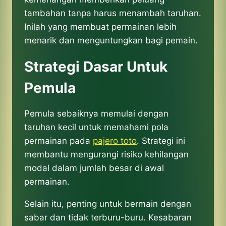
tambahan tanpa harus menambah taruhan.
Inilah yang membuat permainan lebih
menarik dan menguntungkan bagi pemain.
Strategi Dasar Untuk
Pemula
Pemula sebaiknya memulai dengan
taruhan kecil untuk memahami pola
permainan pada
pajero toto
. Strategi ini
membantu mengurangi risiko kehilangan
modal dalam jumlah besar di awal
permainan.
Selain itu, penting untuk bermain dengan
sabar dan tidak terburu-buru. Kesabaran