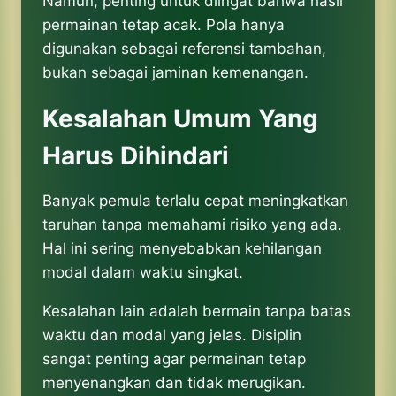
Namun, penting untuk diingat bahwa hasil
permainan tetap acak. Pola hanya
digunakan sebagai referensi tambahan,
bukan sebagai jaminan kemenangan.
Kesalahan Umum Yang
Harus Dihindari
Banyak pemula terlalu cepat meningkatkan
taruhan tanpa memahami risiko yang ada.
Hal ini sering menyebabkan kehilangan
modal dalam waktu singkat.
Kesalahan lain adalah bermain tanpa batas
waktu dan modal yang jelas. Disiplin
sangat penting agar permainan tetap
menyenangkan dan tidak merugikan.