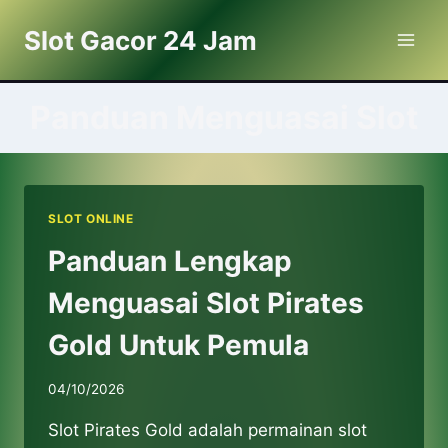
Skip
Slot Gacor 24 Jam
to
content
Panduan Menguasai Slot
SLOT ONLINE
Panduan Lengkap
Menguasai Slot Pirates
Gold Untuk Pemula
04/10/2026
Slot Pirates Gold adalah permainan slot