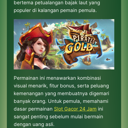
bertema petualangan bajak laut yang
populer di kalangan pemain pemula.
Permainan ini menawarkan kombinasi
visual menarik, fitur bonus, serta peluang
kemenangan yang membuatnya digemari
banyak orang. Untuk pemula, memahami
dasar permainan
Slot Gacor 24 Jam
ini
sangat penting sebelum mulai bermain
dengan uang asli.