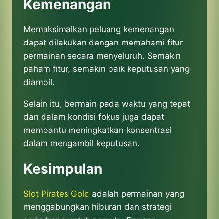
Kemenangan
Memaksimalkan peluang kemenangan
dapat dilakukan dengan memahami fitur
permainan secara menyeluruh. Semakin
paham fitur, semakin baik keputusan yang
diambil.
Selain itu, bermain pada waktu yang tepat
dan dalam kondisi fokus juga dapat
membantu meningkatkan konsentrasi
dalam mengambil keputusan.
Kesimpulan
Slot Pirates Gold
adalah permainan yang
menggabungkan hiburan dan strategi