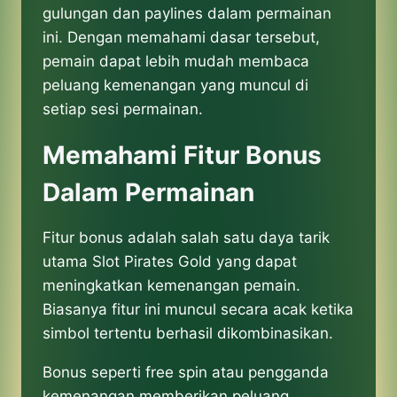
gulungan dan paylines dalam permainan
ini. Dengan memahami dasar tersebut,
pemain dapat lebih mudah membaca
peluang kemenangan yang muncul di
setiap sesi permainan.
Memahami Fitur Bonus
Dalam Permainan
Fitur bonus adalah salah satu daya tarik
utama Slot Pirates Gold yang dapat
meningkatkan kemenangan pemain.
Biasanya fitur ini muncul secara acak ketika
simbol tertentu berhasil dikombinasikan.
Bonus seperti free spin atau pengganda
kemenangan memberikan peluang