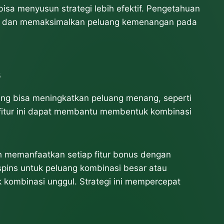
sa menyusun strategi lebih efektif. Pengetahuan
an dan memaksimalkan peluang kemenangan pada
s
yang bisa meningkatkan peluang menang, seperti
tur-fitur ini dapat membantu membentuk kombinasi
h memanfaatkan setiap fitur bonus dengan
pins untuk peluang kombinasi besar atau
kombinasi unggul. Strategi ini mempercepat