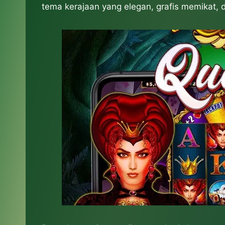
e
t
p
e
s
e
r
tema kerajaan yang elegan, grafis memikat, 
b
s
e
g
e
e
o
A
r
n
o
p
a
g
k
p
m
e
r