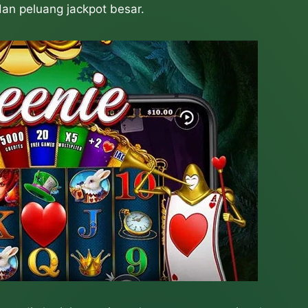
dan peluang jackpot besar.