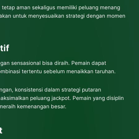
 tetap aman sekaligus memiliki peluang menang
gunakan untuk menyesuaikan strategi dengan momen
tif
gan sensasional bisa diraih. Pemain dapat
mbinasi tertentu sebelum menaikkan taruhan.
ngan, konsistensi dalam strategi putaran
simalkan peluang jackpot. Pemain yang disiplin
t meraih kemenangan besar.
t