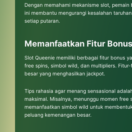
Dengan memahami mekanisme slot, pemain bi
ini membantu mengurangi kesalahan taruh
setiap putaran.
Memanfaatkan Fitur Bonu
Slot Queenie memiliki berbagai fitur bonus 
free spins, simbol wild, dan multipliers. Fi
besar yang menghasilkan jackpot.
Tips rahasia agar menang sensasional adala
maksimal. Misalnya, menunggu momen free s
memanfaatkan simbol wild untuk membentuk 
peluang kemenangan besar.