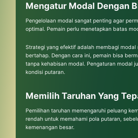
Mengatur Modal Dengan B
Pengelolaan modal sangat penting agar perma
optimal. Pemain perlu menetapkan batas moda
Strategi yang efektif adalah membagi modal
bertahap. Dengan cara ini, pemain bisa ber
tanpa kehabisan modal. Pengaturan modal 
kondisi putaran.
Memilih Taruhan Yang Tep
Pemilihan taruhan memengaruhi peluang kem
rendah untuk memahami pola putaran, sebel
kemenangan besar.