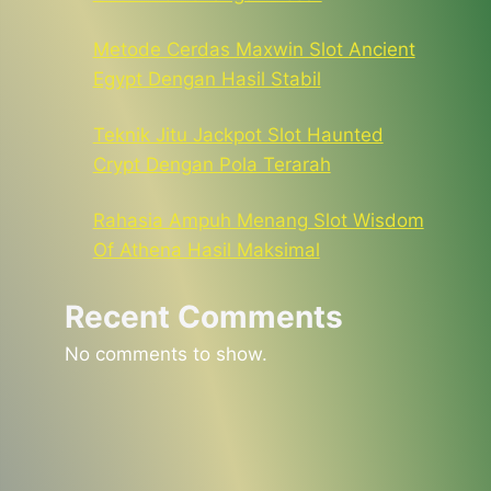
Metode Cerdas Maxwin Slot Ancient
Egypt Dengan Hasil Stabil
Teknik Jitu Jackpot Slot Haunted
Crypt Dengan Pola Terarah
Rahasia Ampuh Menang Slot Wisdom
Of Athena Hasil Maksimal
Recent Comments
No comments to show.