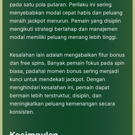
pada satu pola putaran. Perilaku ini sering
menyebabkan modal cepat habis dan peluang
meraih jackpot menurun. Pemain yang disiplin
mengikuti strategi bertahap dan manajemen
modal memiliki peluang menang lebih tinggi.
Kesalahan lain adalah mengabaikan fitur bonus
dan free spins. Banyak pemain fokus pada spin
biasa, padahal momen bonus sering menjadi
kunci untuk mendekati jackpot. Dengan
menghindari kesalahan ini, pemain dapat
bermain lebih terstruktur, disiplin, dan
meningkatkan peluang kemenangan secara
konsisten.