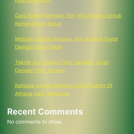
Hasil Konsisten
Cara Efektif Bermain Slot Wild Depths Untuk
Kemenangan Besar
Metode Cerdas Maxwin Slot Ancient Egypt
Dengan Hasil Stabil
Teknik Jitu Jackpot Slot Haunted Crypt
Dengan Pola Terarah
Rahasia Ampuh Menang Slot Wisdom Of
Athena Hasil Maksimal
Recent Comments
No comments to show.