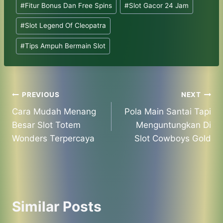
#
Fitur Bonus Dan Free Spins
#
Slot Gacor 24 Jam
Tags:
#
Slot Legend Of Cleopatra
#
Tips Ampuh Bermain Slot
Post
PREVIOUS
NEXT
Cara Mudah Menang
Pola Main Santai Tapi
navigation
Besar Slot Totem
Menguntungkan Di
Wonders Terpercaya
Slot Cowboys Gold
Similar Posts