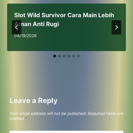
Slot Wild Survivor Cara Main Lebih
Aman Anti Rugi
04/19/2026
Leave a Reply
Your email address will not be published.
Required fields are
marked
*