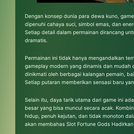
Dengan konsep dunia para dewa kuno, game
dipenuhi cahaya suci, simbol emas, dan ener
Setiap detail dalam permainan dirancang un
dramatis.
Permainan ini tidak hanya mengandalkan tem
gameplay modern yang dinamis dan mudah di
dinikmati oleh berbagai kalangan pemain, 
Setiap putaran memberikan sensasi baru ya
Selain itu, daya tarik utama dari game ini adal
besar yang bisa muncul secara acak. Kombina
hidup, penuh kejutan, dan tidak monoton dal
akan membahas Slot Fortune Gods Hadirkan