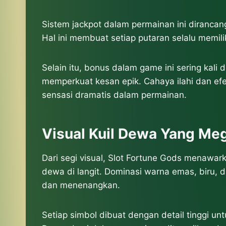
Sistem jackpot dalam permainan ini dirancan
Hal ini membuat setiap putaran selalu memil
Selain itu, bonus dalam game ini sering kal
memperkuat kesan epik. Cahaya ilahi dan efek
sensasi dramatis dalam permainan.
Visual Kuil Dewa Yang Meg
Dari segi visual, Slot Fortune Gods menawa
dewa di langit. Dominasi warna emas, biru, 
dan menenangkan.
Setiap simbol dibuat dengan detail tinggi u