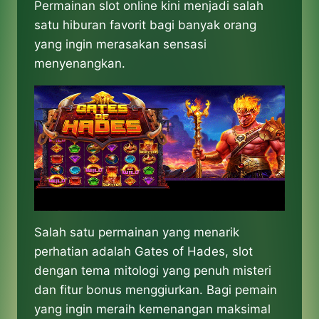
Permainan slot online kini menjadi salah
satu hiburan favorit bagi banyak orang
yang ingin merasakan sensasi
menyenangkan.
Salah satu permainan yang menarik
perhatian adalah Gates of Hades, slot
dengan tema mitologi yang penuh misteri
dan fitur bonus menggiurkan. Bagi pemain
yang ingin meraih kemenangan maksimal