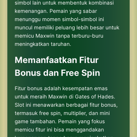
simbol lain untuk membentuk kombinasi
kemenangan. Pemain yang sabar
menunggu momen simbol-simbol ini
muncul memiliki peluang lebih besar untuk
memicu Maxwin tanpa terburu-buru
meningkatkan taruhan.
Memanfaatkan Fitur
Bonus dan Free Spin
Fitur bonus adalah kesempatan emas
untuk meraih Maxwin di Gates of Hades.
Slot ini menawarkan berbagai fitur bonus,
termasuk free spin, multiplier, dan mini
game tambahan. Pemain yang fokus
memicu fitur ini bisa menggandakan