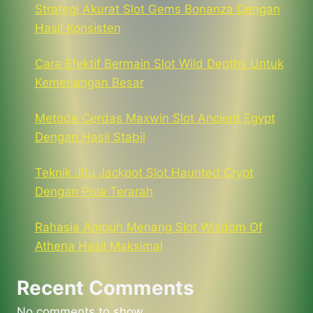
Strategi Akurat Slot Gems Bonanza Dengan
Hasil Konsisten
Cara Efektif Bermain Slot Wild Depths Untuk
Kemenangan Besar
Metode Cerdas Maxwin Slot Ancient Egypt
Dengan Hasil Stabil
Teknik Jitu Jackpot Slot Haunted Crypt
Dengan Pola Terarah
Rahasia Ampuh Menang Slot Wisdom Of
Athena Hasil Maksimal
Recent Comments
No comments to show.