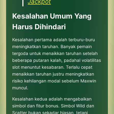
Jackpot
Kesalahan Umum Yang
Harus Dihindari
Kesalahan pertama adalah terburu-buru
meningkatkan taruhan. Banyak pemain
tergoda untuk menaikkan taruhan setelah
beberapa putaran kalah, padahal volatilitas
slot menuntut kesabaran. Terlalu cepat
menaikkan taruhan justru meningkatkan
risiko kehilangan modal sebelum Maxwin
muncul.
Kesalahan kedua adalah mengabaikan
simbol dan fitur bonus. Simbol Wild dan
Scatter bukan sekadar hiasan, tetapi