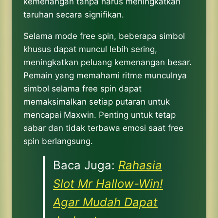
kemenangan tanpa harus meningkatkan
taruhan secara signifikan.
Selama mode free spin, beberapa simbol
khusus dapat muncul lebih sering,
meningkatkan peluang kemenangan besar.
Pemain yang memahami ritme munculnya
simbol selama free spin dapat
memaksimalkan setiap putaran untuk
mencapai Maxwin. Penting untuk tetap
sabar dan tidak terbawa emosi saat free
spin berlangsung.
Baca Juga:
Rahasia
Slot Mr Hallow-Win!
Agar Mudah Dapat