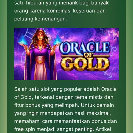
satu hiburan yang menarik bagi banyak
orang karena kombinasi keseruan dan
peluang kemenangan.
Salah satu slot yang populer adalah Oracle
of Gold, terkenal dengan tema mistis dan
fitur bonus yang melimpah. Untuk pemain
yang ingin mendapatkan hasil maksimal,
memahami cara memanfaatkan bonus dan
free spin menjadi sangat penting. Artikel