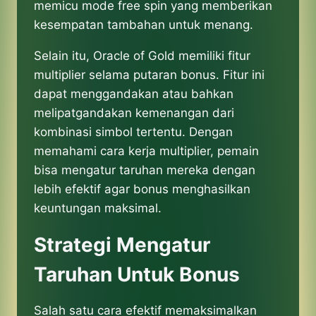
memicu mode free spin yang memberikan
kesempatan tambahan untuk menang.
Selain itu, Oracle of Gold memiliki fitur
multiplier selama putaran bonus. Fitur ini
dapat menggandakan atau bahkan
melipatgandakan kemenangan dari
kombinasi simbol tertentu. Dengan
memahami cara kerja multiplier, pemain
bisa mengatur taruhan mereka dengan
lebih efektif agar bonus menghasilkan
keuntungan maksimal.
Strategi Mengatur
Taruhan Untuk Bonus
Salah satu cara efektif memaksimalkan