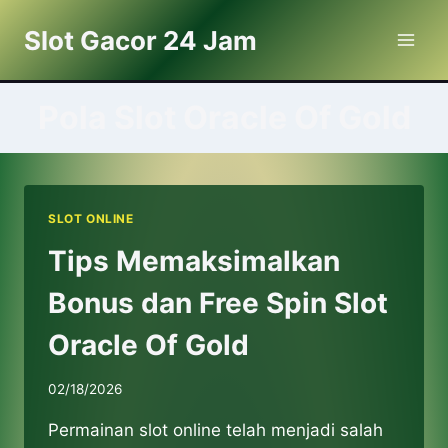
Skip
Slot Gacor 24 Jam
to
content
Pola Slot Oracle Of Gold
SLOT ONLINE
Tips Memaksimalkan
Bonus dan Free Spin Slot
Oracle Of Gold
02/18/2026
Permainan slot online telah menjadi salah