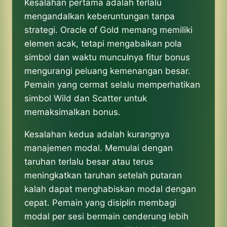
Kesalahan pertama adalah terlalu
mengandalkan keberuntungan tanpa
strategi. Oracle of Gold memang memiliki
elemen acak, tetapi mengabaikan pola
simbol dan waktu munculnya fitur bonus
mengurangi peluang kemenangan besar.
Pemain yang cermat selalu memperhatikan
simbol Wild dan Scatter untuk
memaksimalkan bonus.
Kesalahan kedua adalah kurangnya
manajemen modal. Memulai dengan
taruhan terlalu besar atau terus
meningkatkan taruhan setelah putaran
kalah dapat menghabiskan modal dengan
cepat. Pemain yang disiplin membagi
modal per sesi bermain cenderung lebih