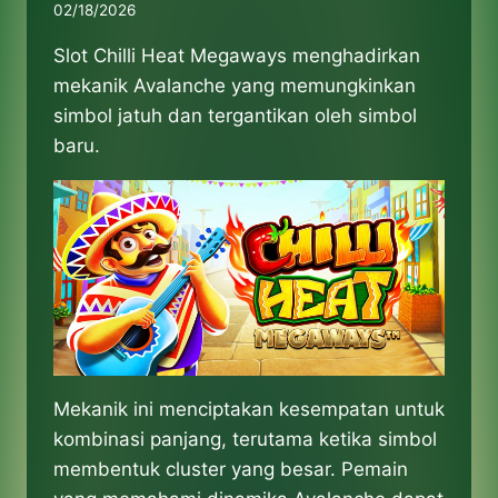
02/18/2026
Slot Chilli Heat Megaways menghadirkan
mekanik Avalanche yang memungkinkan
simbol jatuh dan tergantikan oleh simbol
baru.
Mekanik ini menciptakan kesempatan untuk
kombinasi panjang, terutama ketika simbol
membentuk cluster yang besar. Pemain