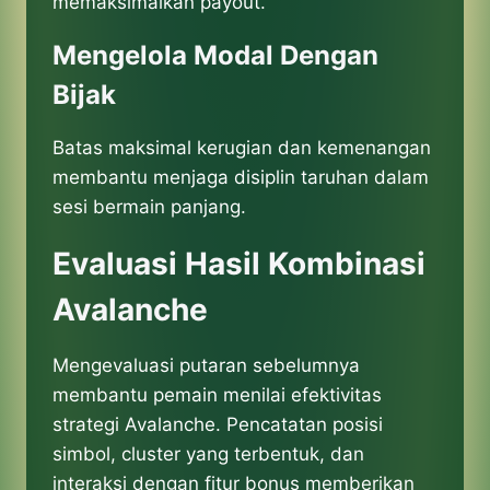
memaksimalkan payout.
Mengelola Modal Dengan
Bijak
Batas maksimal kerugian dan kemenangan
membantu menjaga disiplin taruhan dalam
sesi bermain panjang.
Evaluasi Hasil Kombinasi
Avalanche
Mengevaluasi putaran sebelumnya
membantu pemain menilai efektivitas
strategi Avalanche. Pencatatan posisi
simbol, cluster yang terbentuk, dan
interaksi dengan fitur bonus memberikan