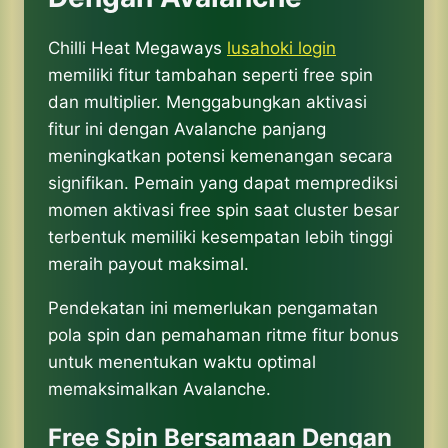
Chilli Heat Megaways
lusahoki login
memiliki fitur tambahan seperti free spin
dan multiplier. Menggabungkan aktivasi
fitur ini dengan Avalanche panjang
meningkatkan potensi kemenangan secara
signifikan. Pemain yang dapat memprediksi
momen aktivasi free spin saat cluster besar
terbentuk memiliki kesempatan lebih tinggi
meraih payout maksimal.
Pendekatan ini memerlukan pengamatan
pola spin dan pemahaman ritme fitur bonus
untuk menentukan waktu optimal
memaksimalkan Avalanche.
Free Spin Bersamaan Dengan