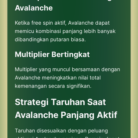
Avalanche
Ketika free spin aktif, Avalanche dapat
memicu kombinasi panjang lebih banyak
dibandingkan putaran biasa.
Multiplier Bertingkat
Multiplier yang muncul bersamaan dengan
Avalanche meningkatkan nilai total
kemenangan secara signifikan.
Strategi Taruhan Saat
Avalanche Panjang Aktif
Taruhan disesuaikan dengan peluang