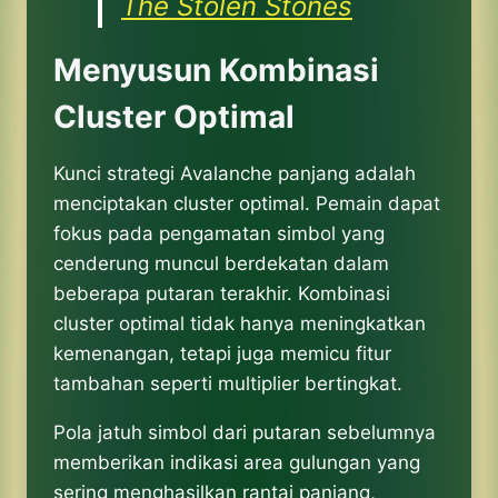
The Stolen Stones
Menyusun Kombinasi
Cluster Optimal
Kunci strategi Avalanche panjang adalah
menciptakan cluster optimal. Pemain dapat
fokus pada pengamatan simbol yang
cenderung muncul berdekatan dalam
beberapa putaran terakhir. Kombinasi
cluster optimal tidak hanya meningkatkan
kemenangan, tetapi juga memicu fitur
tambahan seperti multiplier bertingkat.
Pola jatuh simbol dari putaran sebelumnya
memberikan indikasi area gulungan yang
sering menghasilkan rantai panjang,