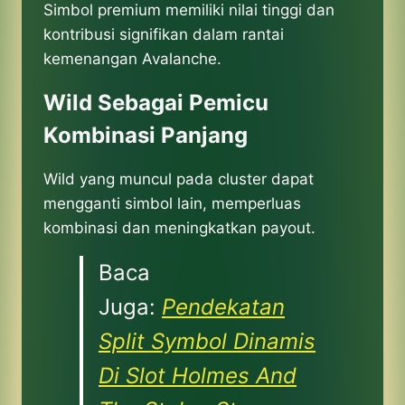
Simbol premium memiliki nilai tinggi dan
kontribusi signifikan dalam rantai
kemenangan Avalanche.
Wild Sebagai Pemicu
Kombinasi Panjang
Wild yang muncul pada cluster dapat
mengganti simbol lain, memperluas
kombinasi dan meningkatkan payout.
Baca
Juga:
Pendekatan
Split Symbol Dinamis
Di Slot Holmes And