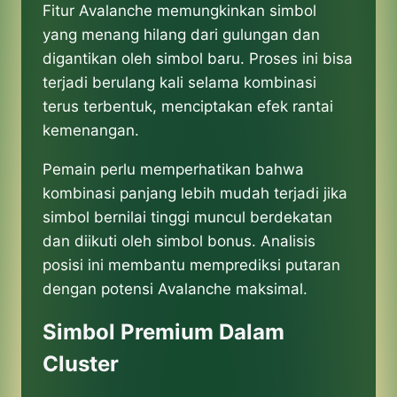
Fitur Avalanche memungkinkan simbol
yang menang hilang dari gulungan dan
digantikan oleh simbol baru. Proses ini bisa
terjadi berulang kali selama kombinasi
terus terbentuk, menciptakan efek rantai
kemenangan.
Pemain perlu memperhatikan bahwa
kombinasi panjang lebih mudah terjadi jika
simbol bernilai tinggi muncul berdekatan
dan diikuti oleh simbol bonus. Analisis
posisi ini membantu memprediksi putaran
dengan potensi Avalanche maksimal.
Simbol Premium Dalam
Cluster