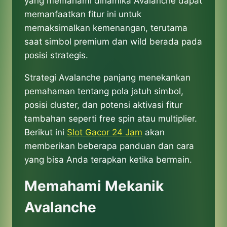
yang memahami dinamika Avalanche dapat
memanfaatkan fitur ini untuk
memaksimalkan kemenangan, terutama
saat simbol premium dan wild berada pada
posisi strategis.
Strategi Avalanche panjang menekankan
pemahaman tentang pola jatuh simbol,
posisi cluster, dan potensi aktivasi fitur
tambahan seperti free spin atau multiplier.
Berikut ini
Slot Gacor 24 Jam
akan
memberikan beberapa panduan dan cara
yang bisa Anda terapkan ketika bermain.
Memahami Mekanik
Avalanche