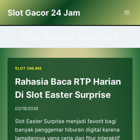
Skip
Slot Gacor 24 Jam
to
content
Slot Easter Surprise
SLOT ONLINE
Rahasia Baca RTP Harian
Di Slot Easter Surprise
02/19/2026
Slot Easter Surprise menjadi favorit bagi
banyak penggemar hiburan digital karena
tampilannya yang ceria dan fitur interaktif