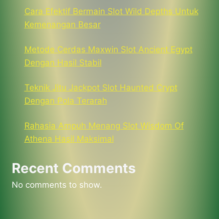
Cara Efektif Bermain Slot Wild Depths Untuk
Kemenangan Besar
Metode Cerdas Maxwin Slot Ancient Egypt
Dengan Hasil Stabil
Teknik Jitu Jackpot Slot Haunted Crypt
Dengan Pola Terarah
Rahasia Ampuh Menang Slot Wisdom Of
Athena Hasil Maksimal
Recent Comments
No comments to show.