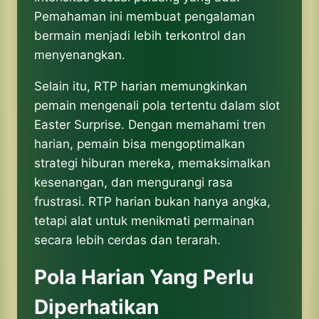
Pemahaman ini membuat pengalaman
bermain menjadi lebih terkontrol dan
menyenangkan.
Selain itu, RTP harian memungkinkan
pemain mengenali pola tertentu dalam slot
Easter Surprise. Dengan memahami tren
harian, pemain bisa mengoptimalkan
strategi hiburan mereka, memaksimalkan
kesenangan, dan mengurangi rasa
frustrasi. RTP harian bukan hanya angka,
tetapi alat untuk menikmati permainan
secara lebih cerdas dan terarah.
Pola Harian Yang Perlu
Diperhatikan