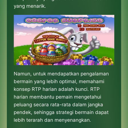
yang menarik.
Namun, untuk mendapatkan pengalaman
bermain yang lebih optimal, memahami
konsep RTP harian adalah kunci. RTP
harian membantu pemain mengetahui
peluang secara rata-rata dalam jangka
pendek, sehingga strategi bermain dapat
lebih terarah dan menyenangkan.