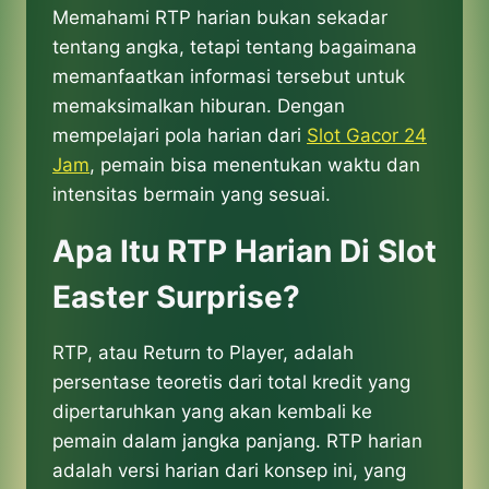
Memahami RTP harian bukan sekadar
tentang angka, tetapi tentang bagaimana
memanfaatkan informasi tersebut untuk
memaksimalkan hiburan. Dengan
mempelajari pola harian dari
Slot Gacor 24
Jam
, pemain bisa menentukan waktu dan
intensitas bermain yang sesuai.
Apa Itu RTP Harian Di Slot
Easter Surprise?
RTP, atau Return to Player, adalah
persentase teoretis dari total kredit yang
dipertaruhkan yang akan kembali ke
pemain dalam jangka panjang. RTP harian
adalah versi harian dari konsep ini, yang