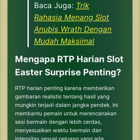
Baca Juga:
Trik
Rahasia Menang Slot
Anubis Wrath Dengan
Mudah Maksimal
Mengapa RTP Harian Slot
Easter Surprise Penting?
RTP harian penting karena memberikan
gambaran realistis tentang hasil yang
mungkin terjadi dalam jangka pendek. Ini
membantu pemain untuk merencanakan
sesi bermain dengan lebih cerdas,
menyesuaikan waktu bermain dan
intensitas sesuai peluang yang ada.