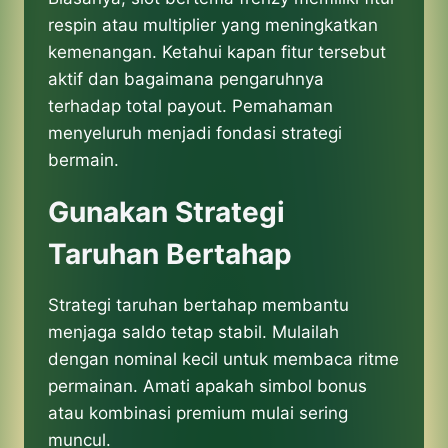
respin atau multiplier yang meningkatkan
kemenangan. Ketahui kapan fitur tersebut
aktif dan bagaimana pengaruhnya
terhadap total payout. Pemahaman
menyeluruh menjadi fondasi strategi
bermain.
Gunakan Strategi
Taruhan Bertahap
Strategi taruhan bertahap membantu
menjaga saldo tetap stabil. Mulailah
dengan nominal kecil untuk membaca ritme
permainan. Amati apakah simbol bonus
atau kombinasi premium mulai sering
muncul.