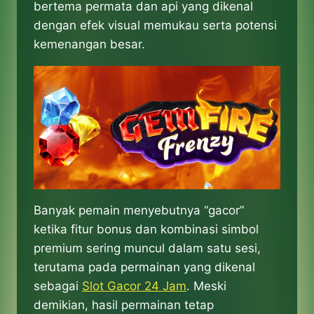
bertema permata dan api yang dikenal
dengan efek visual memukau serta potensi
kemenangan besar.
Banyak pemain menyebutnya “gacor”
ketika fitur bonus dan kombinasi simbol
premium sering muncul dalam satu sesi,
terutama pada permainan yang dikenal
sebagai
Slot Gacor 24 Jam
. Meski
demikian, hasil permainan tetap