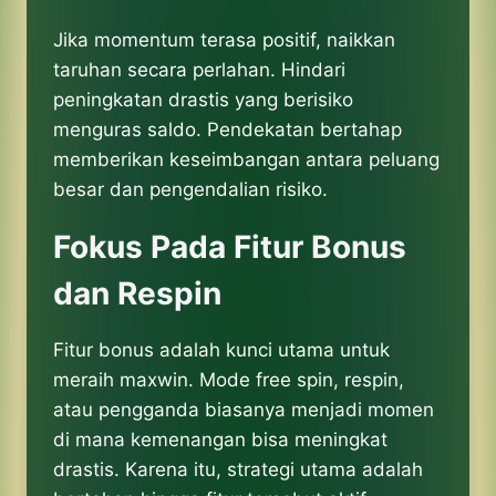
Jika momentum terasa positif, naikkan
taruhan secara perlahan. Hindari
peningkatan drastis yang berisiko
menguras saldo. Pendekatan bertahap
memberikan keseimbangan antara peluang
besar dan pengendalian risiko.
Fokus Pada Fitur Bonus
dan Respin
Fitur bonus adalah kunci utama untuk
meraih maxwin. Mode free spin, respin,
atau pengganda biasanya menjadi momen
di mana kemenangan bisa meningkat
drastis. Karena itu, strategi utama adalah