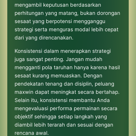
mengambil keputusan berdasarkan
perhitungan yang matang, bukan dorongan
sesaat yang berpotensi mengganggu
strategi serta menguras modal lebih cepat
dari yang direncanakan.
Konsistensi dalam menerapkan strategi
juga sangat penting. Jangan mudah
mengganti pola taruhan hanya karena hasil
sesaat kurang memuaskan. Dengan
pendekatan tenang dan disiplin, peluang
maxwin dapat meningkat secara bertahap.
Selain itu, konsistensi membantu Anda
mengevaluasi performa permainan secara
objektif sehingga setiap langkah yang
diambil lebih terarah dan sesuai dengan
rencana awal.