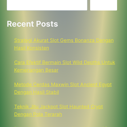
Search
Recent Posts
Strategi Akurat Slot Gems Bonanza Dengan
Hasil Konsisten
Cara Efektif Bermain Slot Wild Depths Untuk
Kemenangan Besar
Metode Cerdas Maxwin Slot Ancient Egypt
Dengan Hasil Stabil
Teknik Jitu Jackpot Slot Haunted Crypt
Dengan Pola Terarah