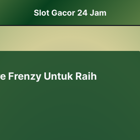
Slot Gacor 24 Jam
re Frenzy Untuk Raih