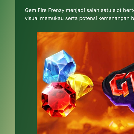
a
h
k
e
e
i
h
c
a
y
l
s
n
a
Gem Fire Frenzy menjadi salah satu slot be
e
t
p
e
s
e
r
visual memukau serta potensi kemenangan b
b
s
e
g
e
e
o
A
r
n
o
p
a
g
k
p
m
e
r