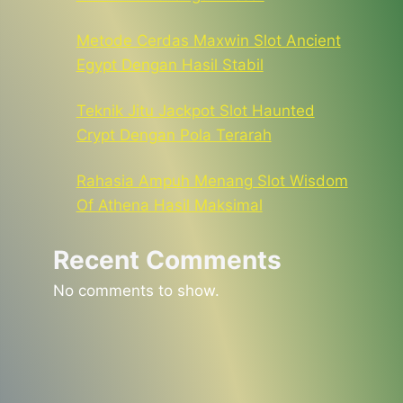
Metode Cerdas Maxwin Slot Ancient
Egypt Dengan Hasil Stabil
Teknik Jitu Jackpot Slot Haunted
Crypt Dengan Pola Terarah
Rahasia Ampuh Menang Slot Wisdom
Of Athena Hasil Maksimal
Recent Comments
No comments to show.