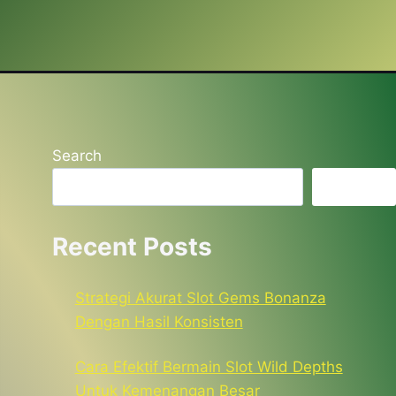
Search
Search
Recent Posts
Strategi Akurat Slot Gems Bonanza
Dengan Hasil Konsisten
Cara Efektif Bermain Slot Wild Depths
Untuk Kemenangan Besar