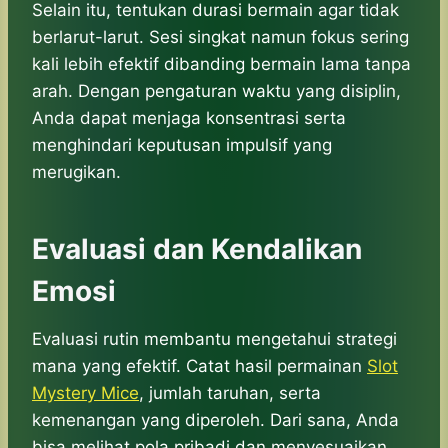
Selain itu, tentukan durasi bermain agar tidak
berlarut-larut. Sesi singkat namun fokus sering
kali lebih efektif dibanding bermain lama tanpa
arah. Dengan pengaturan waktu yang disiplin,
Anda dapat menjaga konsentrasi serta
menghindari keputusan impulsif yang
merugikan.
Evaluasi dan Kendalikan
Emosi
Evaluasi rutin membantu mengetahui strategi
mana yang efektif. Catat hasil permainan
Slot
Mystery Mice
, jumlah taruhan, serta
kemenangan yang diperoleh. Dari sana, Anda
bisa melihat pola pribadi dan menyesuaikan