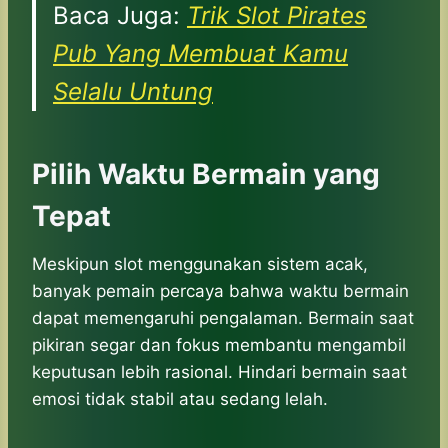
Baca Juga:
Trik Slot Pirates
Pub Yang Membuat Kamu
Selalu Untung
Pilih Waktu Bermain yang
Tepat
Meskipun slot menggunakan sistem acak,
banyak pemain percaya bahwa waktu bermain
dapat memengaruhi pengalaman. Bermain saat
pikiran segar dan fokus membantu mengambil
keputusan lebih rasional. Hindari bermain saat
emosi tidak stabil atau sedang lelah.