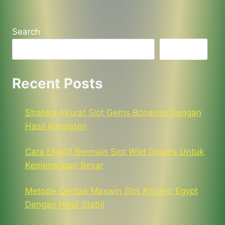
Search
Search
Recent Posts
Strategi Akurat Slot Gems Bonanza Dengan
Hasil Konsisten
Cara Efektif Bermain Slot Wild Depths Untuk
Kemenangan Besar
Metode Cerdas Maxwin Slot Ancient Egypt
Dengan Hasil Stabil