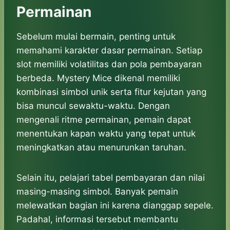
Permainan
Sebelum mulai bermain, penting untuk
memahami karakter dasar permainan. Setiap
slot memiliki volatilitas dan pola pembayaran
berbeda. Mystery Mice dikenal memiliki
kombinasi simbol unik serta fitur kejutan yang
bisa muncul sewaktu-waktu. Dengan
mengenali ritme permainan, pemain dapat
menentukan kapan waktu yang tepat untuk
meningkatkan atau menurunkan taruhan.
Selain itu, pelajari tabel pembayaran dan nilai
masing-masing simbol. Banyak pemain
melewatkan bagian ini karena dianggap sepele.
Padahal, informasi tersebut membantu