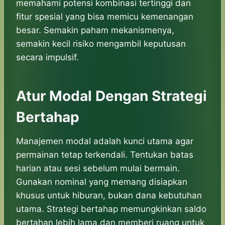
memahami potensi kombinasi tertinggi dan
fitur spesial yang bisa memicu kemenangan
besar. Semakin paham mekanismenya,
semakin kecil risiko mengambil keputusan
secara impulsif.
Atur Modal Dengan Strategi
Bertahap
Manajemen modal adalah kunci utama agar
permainan tetap terkendali. Tentukan batas
harian atau sesi sebelum mulai bermain.
Gunakan nominal yang memang disiapkan
khusus untuk hiburan, bukan dana kebutuhan
utama. Strategi bertahap memungkinkan saldo
bertahan lebih lama dan memberi ruang untuk