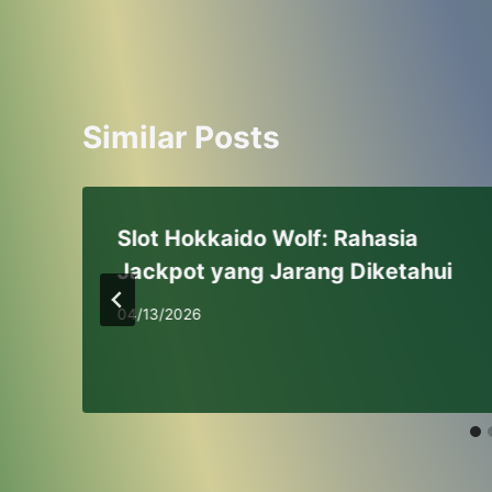
Similar Posts
Slot Hokkaido Wolf: Rahasia
Jackpot yang Jarang Diketahui
04/13/2026