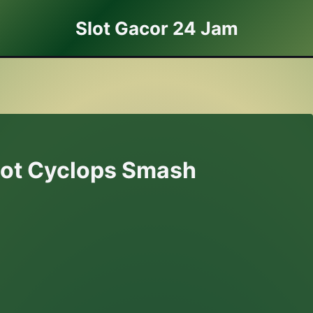
Slot Gacor 24 Jam
Slot Cyclops Smash