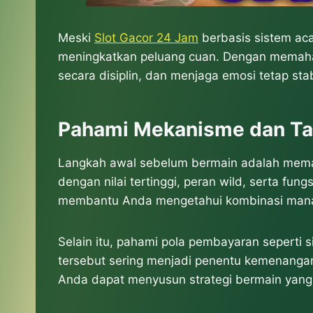
Meski
Slot Gacor 24 Jam
berbasis sistem aca
meningkatkan peluang cuan. Dengan memaha
secara disiplin, dan menjaga emosi tetap stabi
Pahami Mekanisme dan Ta
Langkah awal sebelum bermain adalah mema
dengan nilai tertinggi, peran wild, serta fung
membantu Anda mengetahui kombinasi mana
Selain itu, pahami pola pembayaran seperti sis
tersebut sering menjadi penentu kemenang
Anda dapat menyusun strategi bermain yang 