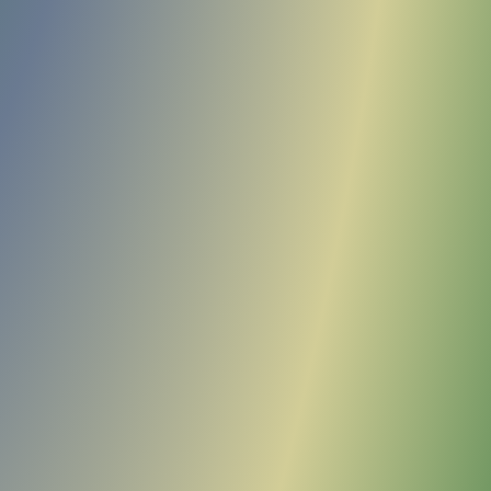
Panduan Slot Asgardian Fire
Untuk Jackpot Lebih Stabil
04/21/2026