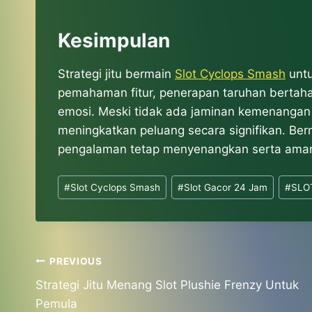
Kesimpulan
Strategi jitu bermain
Slot Cyclops Smash
untu
pemahaman fitur, penerapan taruhan bertaha
emosi. Meski tidak ada jaminan kemenangan 
meningkatkan peluang secara signifikan. Be
pengalaman tetap menyenangkan serta aman
Post
#
Slot Cyclops Smash
#
Slot Gacor 24 Jam
#
SLO
Tags:
Post
PREVIOUS
Strategi Jitu Menang Slot Plushie Frenzy Untuk
navigation
Pemula