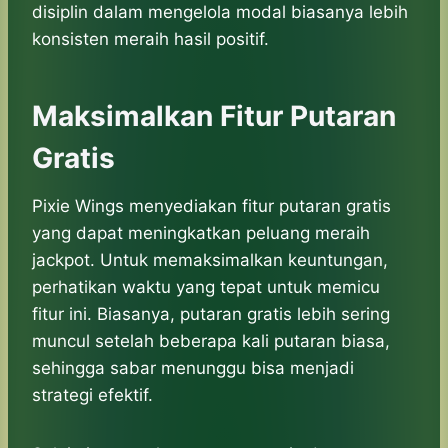
disiplin dalam mengelola modal biasanya lebih
konsisten meraih hasil positif.
Maksimalkan Fitur Putaran
Gratis
Pixie Wings menyediakan fitur putaran gratis
yang dapat meningkatkan peluang meraih
jackpot. Untuk memaksimalkan keuntungan,
perhatikan waktu yang tepat untuk memicu
fitur ini. Biasanya, putaran gratis lebih sering
muncul setelah beberapa kali putaran biasa,
sehingga sabar menunggu bisa menjadi
strategi efektif.