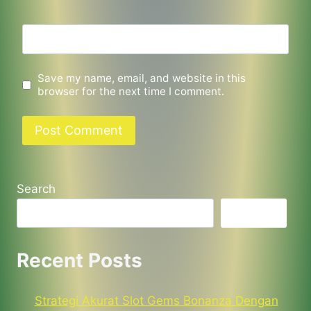
Website
Save my name, email, and website in this
browser for the next time I comment.
Search
Search
Recent Posts
Strategi Akurat Slot Gems Bonanza Dengan