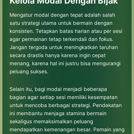
Kelola Modal Dengan Bijak
Mengatur modal dengan tepat adalah salah
satu strategi utama untuk bermain dengan
konsisten. Tetapkan batas harian atau per sesi
agar permainan tetap terkendali dan fokus.
Jangan tergoda untuk meningkatkan taruhan
secara drastis hanya karena ingin cepat
menang, karena hal ini justru bisa mengurangi
peluang sukses.
Selain itu, bagi modal menjadi beberapa
bagian agar setiap sesi memiliki kesempatan
untuk mencoba berbagai strategi. Pendekatan
ini membantu menjaga stamina bermain
sekaligus memaksimalkan peluang
mendapatkan kemenangan besar. Pemain yang