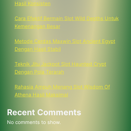
Hasil Konsisten
Cara Efektif Bermain Slot Wild Depths Untuk
Kemenangan Besar
Metode Cerdas Maxwin Slot Ancient Egypt
Dengan Hasil Stabil
Teknik Jitu Jackpot Slot Haunted Crypt
Dengan Pola Terarah
Rahasia Ampuh Menang Slot Wisdom Of
Athena Hasil Maksimal
Recent Comments
No comments to show.