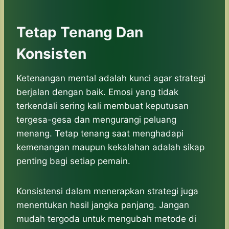
Tetap Tenang Dan
Konsisten
Ketenangan mental adalah kunci agar strategi
berjalan dengan baik. Emosi yang tidak
terkendali sering kali membuat keputusan
tergesa-gesa dan mengurangi peluang
menang. Tetap tenang saat menghadapi
kemenangan maupun kekalahan adalah sikap
penting bagi setiap pemain.
Konsistensi dalam menerapkan strategi juga
menentukan hasil jangka panjang. Jangan
mudah tergoda untuk mengubah metode di