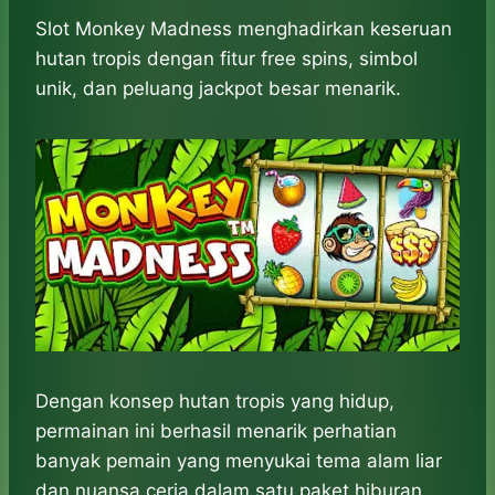
a
h
k
e
e
i
h
c
a
y
l
s
n
a
Slot Monkey Madness menghadirkan keseruan
e
t
p
e
s
e
r
hutan tropis dengan fitur free spins, simbol
b
s
e
g
e
e
unik, dan peluang jackpot besar menarik.
o
A
r
n
o
p
a
g
k
p
m
e
r
Dengan konsep hutan tropis yang hidup,
permainan ini berhasil menarik perhatian
banyak pemain yang menyukai tema alam liar
dan nuansa ceria dalam satu paket hiburan