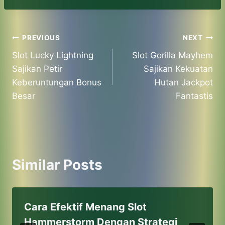
Post
PREVIOUS
NEXT
Slot Lucky Lightning
Slot Gorilla Mayhem
navigation
Sajikan Petir
Sajikan Kekuatan
Keberuntungan Bonus
Hutan Jackpot
Besar
Fantastis
Similar Posts
Cara Efektif Menang Slot
Hammerstorm Dengan Strategi