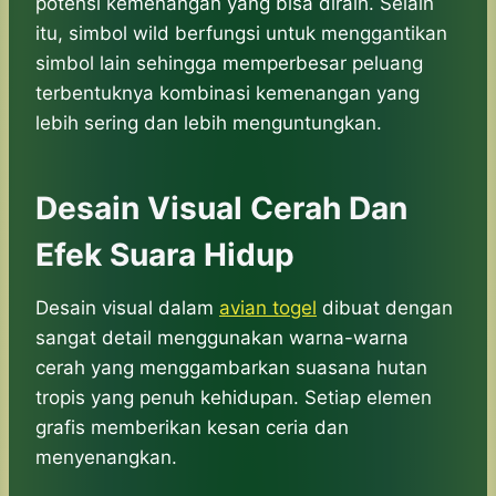
potensi kemenangan yang bisa diraih. Selain
itu, simbol wild berfungsi untuk menggantikan
simbol lain sehingga memperbesar peluang
terbentuknya kombinasi kemenangan yang
lebih sering dan lebih menguntungkan.
Desain Visual Cerah Dan
Efek Suara Hidup
Desain visual dalam
avian togel
dibuat dengan
sangat detail menggunakan warna-warna
cerah yang menggambarkan suasana hutan
tropis yang penuh kehidupan. Setiap elemen
grafis memberikan kesan ceria dan
menyenangkan.