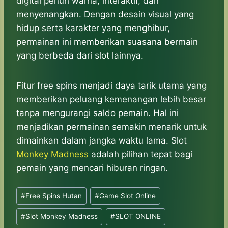
digital penuh warna, interaktif, dan
menyenangkan. Dengan desain visual yang
hidup serta karakter yang menghibur,
permainan ini memberikan suasana bermain
yang berbeda dari slot lainnya.
Fitur free spins menjadi daya tarik utama yang
memberikan peluang kemenangan lebih besar
tanpa mengurangi saldo pemain. Hal ini
menjadikan permainan semakin menarik untuk
dimainkan dalam jangka waktu lama. Slot
Monkey Madness
adalah pilihan tepat bagi
pemain yang mencari hiburan ringan.
Post
#
Free Spins Hutan
#
Game Slot Online
Tags:
#
Slot Monkey Madness
#
SLOT ONLINE