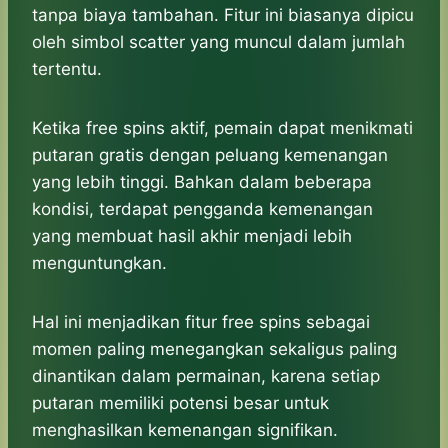
tanpa biaya tambahan. Fitur ini biasanya dipicu
oleh simbol scatter yang muncul dalam jumlah
tertentu.
Ketika free spins aktif, pemain dapat menikmati
putaran gratis dengan peluang kemenangan
yang lebih tinggi. Bahkan dalam beberapa
kondisi, terdapat pengganda kemenangan
yang membuat hasil akhir menjadi lebih
menguntungkan.
Hal ini menjadikan fitur free spins sebagai
momen paling menegangkan sekaligus paling
dinantikan dalam permainan, karena setiap
putaran memiliki potensi besar untuk
menghasilkan kemenangan signifikan.