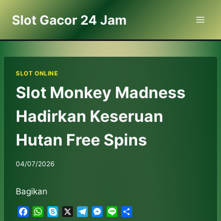
Skip
Slot Gacor 24 Jam
to
content
SLOT ONLINE
Slot Monkey Madness
Hadirkan Keseruan
Hutan Free Spins
04/07/2026
Bagikan
F
W
S
X
T
M
L
S