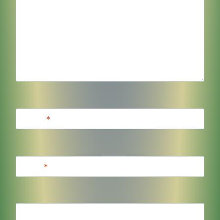
Name
*
Email
*
Website