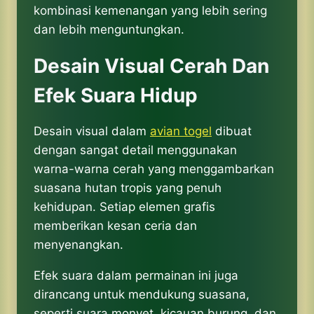
kombinasi kemenangan yang lebih sering
dan lebih menguntungkan.
Desain Visual Cerah Dan
Efek Suara Hidup
Desain visual dalam
avian togel
dibuat
dengan sangat detail menggunakan
warna-warna cerah yang menggambarkan
suasana hutan tropis yang penuh
kehidupan. Setiap elemen grafis
memberikan kesan ceria dan
menyenangkan.
Efek suara dalam permainan ini juga
dirancang untuk mendukung suasana,
seperti suara monyet, kicauan burung, dan