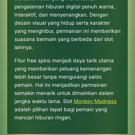
pengalaman hiburan digital penuh warna,
interaktif, dan menyenangkan. Dengan
desain visual yang hidup serta karakter
yang menghibur, permainan ini memberikan
suasana bermain yang berbeda dari slot
lainnya.
Fitur free spins menjadi daya tarik utama
yang memberikan peluang kemenangan
lebih besar tanpa mengurangi saldo
pemain. Hal ini menjadikan permainan
semakin menarik untuk dimainkan dalam
jangka waktu lama. Slot
Monkey Madness
adalah pilihan tepat bagi pemain yang
mencari hiburan ringan.