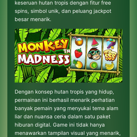
keseruan hutan tropis dengan fitur free
spins, simbol unik, dan peluang jackpot
besar menarik.
Dengan konsep hutan tropis yang hidup,
permainan ini berhasil menarik perhatian
banyak pemain yang menyukai tema alam
liar dan nuansa ceria dalam satu paket
hiburan digital. Game ini tidak hanya
menawarkan tampilan visual yang menarik,