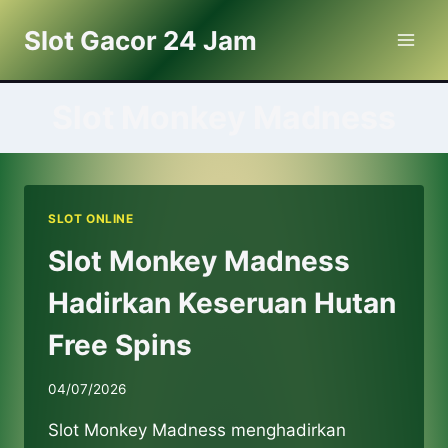
Skip
Slot Gacor 24 Jam
to
content
Slot Monkey Madness
SLOT ONLINE
Slot Monkey Madness
Hadirkan Keseruan Hutan
Free Spins
04/07/2026
Slot Monkey Madness menghadirkan