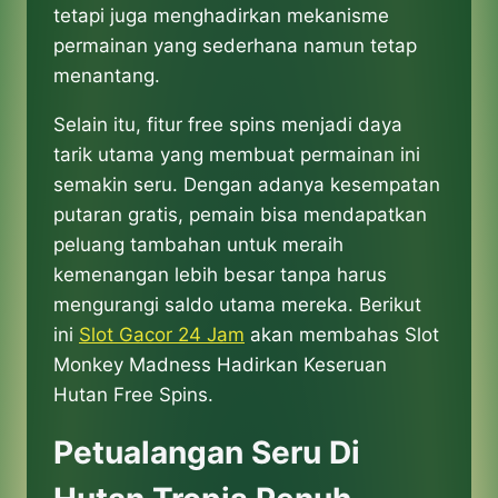
tetapi juga menghadirkan mekanisme
permainan yang sederhana namun tetap
menantang.
Selain itu, fitur free spins menjadi daya
tarik utama yang membuat permainan ini
semakin seru. Dengan adanya kesempatan
putaran gratis, pemain bisa mendapatkan
peluang tambahan untuk meraih
kemenangan lebih besar tanpa harus
mengurangi saldo utama mereka. Berikut
ini
Slot Gacor 24 Jam
akan membahas Slot
Monkey Madness Hadirkan Keseruan
Hutan Free Spins.
Petualangan Seru Di