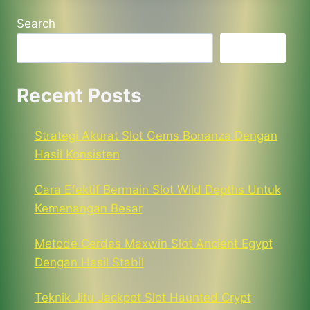
Search
Search
Recent Posts
Strategi Akurat Slot Gems Bonanza Dengan
Hasil Konsisten
Cara Efektif Bermain Slot Wild Depths Untuk
Kemenangan Besar
Metode Cerdas Maxwin Slot Ancient Egypt
Dengan Hasil Stabil
Teknik Jitu Jackpot Slot Haunted Crypt