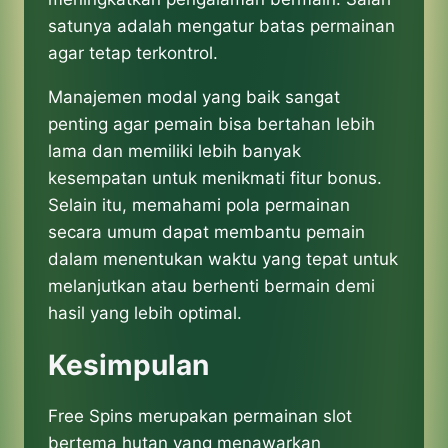
satunya adalah mengatur batas permainan
agar tetap terkontrol.
Manajemen modal yang baik sangat
penting agar pemain bisa bertahan lebih
lama dan memiliki lebih banyak
kesempatan untuk menikmati fitur bonus.
Selain itu, memahami pola permainan
secara umum dapat membantu pemain
dalam menentukan waktu yang tepat untuk
melanjutkan atau berhenti bermain demi
hasil yang lebih optimal.
Kesimpulan
Free Spins merupakan permainan slot
bertema hutan yang menawarkan