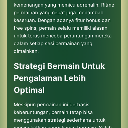
kemenangan yang memicu adrenalin. Ritme
permainan yang cepat juga menambah
keseruan. Dengan adanya fitur bonus dan
free spins, pemain selalu memiliki alasan
untuk terus mencoba peruntungan mereka
dalam setiap sesi permainan yang
dimainkan.
Strategi Bermain Untuk
Pengalaman Lebih
Optimal
Meskipun permainan ini berbasis
keberuntungan, pemain tetap bisa
menggunakan strategi sederhana untuk
meningkatkan pengalaman bermain. Salah