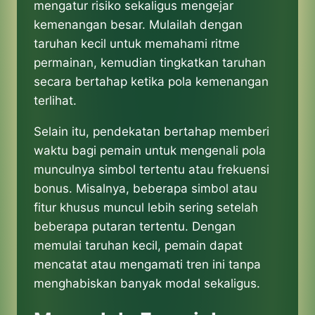
mengatur risiko sekaligus mengejar
kemenangan besar. Mulailah dengan
taruhan kecil untuk memahami ritme
permainan, kemudian tingkatkan taruhan
secara bertahap ketika pola kemenangan
terlihat.
Selain itu, pendekatan bertahap memberi
waktu bagi pemain untuk mengenali pola
munculnya simbol tertentu atau frekuensi
bonus. Misalnya, beberapa simbol atau
fitur khusus muncul lebih sering setelah
beberapa putaran tertentu. Dengan
memulai taruhan kecil, pemain dapat
mencatat atau mengamati tren ini tanpa
menghabiskan banyak modal sekaligus.