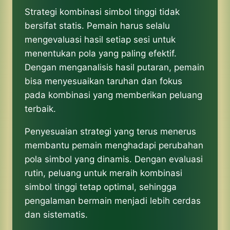
Strategi kombinasi simbol tinggi tidak
bersifat statis. Pemain harus selalu
mengevaluasi hasil setiap sesi untuk
menentukan pola yang paling efektif.
Dengan menganalisis hasil putaran, pemain
bisa menyesuaikan taruhan dan fokus
pada kombinasi yang memberikan peluang
terbaik.
Penyesuaian strategi yang terus menerus
membantu pemain menghadapi perubahan
pola simbol yang dinamis. Dengan evaluasi
rutin, peluang untuk meraih kombinasi
simbol tinggi tetap optimal, sehingga
pengalaman bermain menjadi lebih cerdas
dan sistematis.