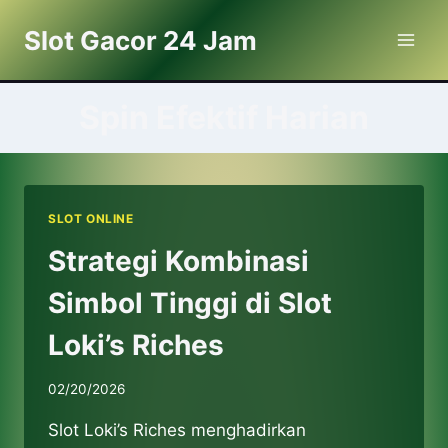
Skip
Slot Gacor 24 Jam
to
content
Spin Efektif Harian
SLOT ONLINE
Strategi Kombinasi
Simbol Tinggi di Slot
Loki’s Riches
02/20/2026
Slot Loki’s Riches menghadirkan