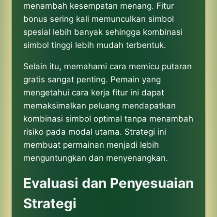
menambah kesempatan menang. Fitur
bonus sering kali memunculkan simbol
spesial lebih banyak sehingga kombinasi
simbol tinggi lebih mudah terbentuk.
Selain itu, memahami cara memicu putaran
gratis sangat penting. Pemain yang
mengetahui cara kerja fitur ini dapat
memaksimalkan peluang mendapatkan
kombinasi simbol optimal tanpa menambah
risiko pada modal utama. Strategi ini
membuat permainan menjadi lebih
menguntungkan dan menyenangkan.
Evaluasi dan Penyesuaian
Strategi