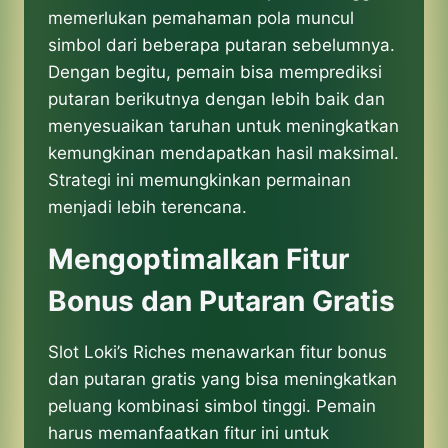
memerlukan pemahaman pola muncul
simbol dari beberapa putaran sebelumnya.
Dengan begitu, pemain bisa memprediksi
putaran berikutnya dengan lebih baik dan
menyesuaikan taruhan untuk meningkatkan
kemungkinan mendapatkan hasil maksimal.
Strategi ini memungkinkan permainan
menjadi lebih terencana.
Mengoptimalkan Fitur
Bonus dan Putaran Gratis
Slot Loki’s Riches menawarkan fitur bonus
dan putaran gratis yang bisa meningkatkan
peluang kombinasi simbol tinggi. Pemain
harus memanfaatkan fitur ini untuk