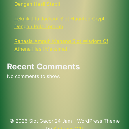
Dengan Hasil Stabil
Teknik Jitu Jackpot Slot Haunted Crypt
Dengan Pola Terarah
Rahasia Ampuh Menang Slot Wisdom Of
Athena Hasil Maksimal
Recent Comments
No comments to show.
© 2026 Slot Gacor 24 Jam - WordPress Theme
by
Kadence WP