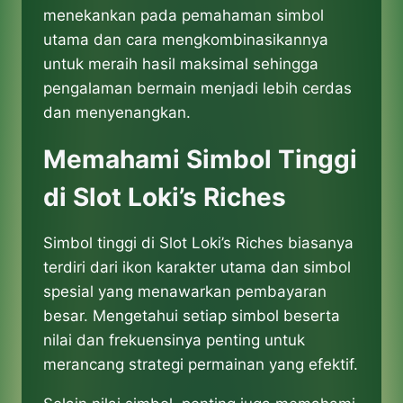
menekankan pada pemahaman simbol
utama dan cara mengkombinasikannya
untuk meraih hasil maksimal sehingga
pengalaman bermain menjadi lebih cerdas
dan menyenangkan.
Memahami Simbol Tinggi
di Slot Loki’s Riches
Simbol tinggi di Slot Loki’s Riches biasanya
terdiri dari ikon karakter utama dan simbol
spesial yang menawarkan pembayaran
besar. Mengetahui setiap simbol beserta
nilai dan frekuensinya penting untuk
merancang strategi permainan yang efektif.