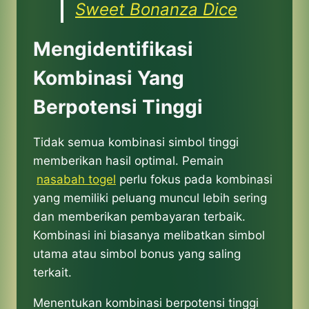
Sweet Bonanza Dice
Mengidentifikasi
Kombinasi Yang
Berpotensi Tinggi
Tidak semua kombinasi simbol tinggi
memberikan hasil optimal. Pemain
nasabah togel
perlu fokus pada kombinasi
yang memiliki peluang muncul lebih sering
dan memberikan pembayaran terbaik.
Kombinasi ini biasanya melibatkan simbol
utama atau simbol bonus yang saling
terkait.
Menentukan kombinasi berpotensi tinggi