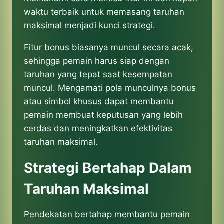
waktu terbaik untuk memasang taruhan
maksimal menjadi kunci strategi.
Fitur bonus biasanya muncul secara acak,
sehingga pemain harus siap dengan
taruhan yang tepat saat kesempatan
muncul. Mengamati pola munculnya bonus
atau simbol khusus dapat membantu
pemain membuat keputusan yang lebih
cerdas dan meningkatkan efektivitas
taruhan maksimal.
Strategi Bertahap Dalam
Taruhan Maksimal
Pendekatan bertahap membantu pemain