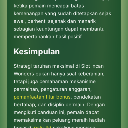
ketika pemain mencapai batas
kemenangan yang sudah ditetapkan sejak
awal, berhenti sejenak dan menarik
sebagian keuntungan dapat membantu
mempertahankan hasil positif.
Kesimpulan
Strategi taruhan maksimal di Slot Incan
Wonders bukan hanya soal keberanian,
tetapi juga pemahaman mekanisme
permainan, pengaturan anggaran,
pemanfaatan fitur bonus
, pendekatan
bertahap, dan disiplin bermain. Dengan
mengikuti panduan ini, pemain dapat
memaksimalkan peluang meraih hadiah
besar di
palu 4d
sekaligus menjaga