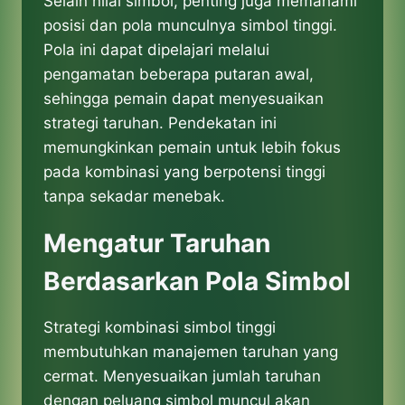
Selain nilai simbol, penting juga memahami
posisi dan pola munculnya simbol tinggi.
Pola ini dapat dipelajari melalui
pengamatan beberapa putaran awal,
sehingga pemain dapat menyesuaikan
strategi taruhan. Pendekatan ini
memungkinkan pemain untuk lebih fokus
pada kombinasi yang berpotensi tinggi
tanpa sekadar menebak.
Mengatur Taruhan
Berdasarkan Pola Simbol
Strategi kombinasi simbol tinggi
membutuhkan manajemen taruhan yang
cermat. Menyesuaikan jumlah taruhan
dengan peluang simbol muncul akan