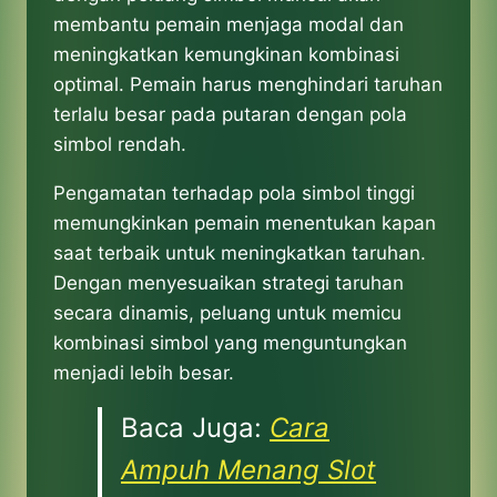
membantu pemain menjaga modal dan
meningkatkan kemungkinan kombinasi
optimal. Pemain harus menghindari taruhan
terlalu besar pada putaran dengan pola
simbol rendah.
Pengamatan terhadap pola simbol tinggi
memungkinkan pemain menentukan kapan
saat terbaik untuk meningkatkan taruhan.
Dengan menyesuaikan strategi taruhan
secara dinamis, peluang untuk memicu
kombinasi simbol yang menguntungkan
menjadi lebih besar.
Baca Juga:
Cara
Ampuh Menang Slot