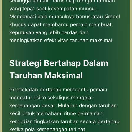
sehingga pemain harus siap dengan taruhan
yang tepat saat kesempatan muncul.
Mengamati pola munculnya bonus atau simbol
khusus dapat membantu pemain membuat
keputusan yang lebih cerdas dan
meningkatkan efektivitas taruhan maksimal.
Strategi Bertahap Dalam
Taruhan Maksimal
Pendekatan bertahap membantu pemain
mengatur risiko sekaligus mengejar
kemenangan besar. Mulailah dengan taruhan
kecil untuk memahami ritme permainan,
kemudian tingkatkan taruhan secara bertahap
ketika pola kemenangan terlihat.