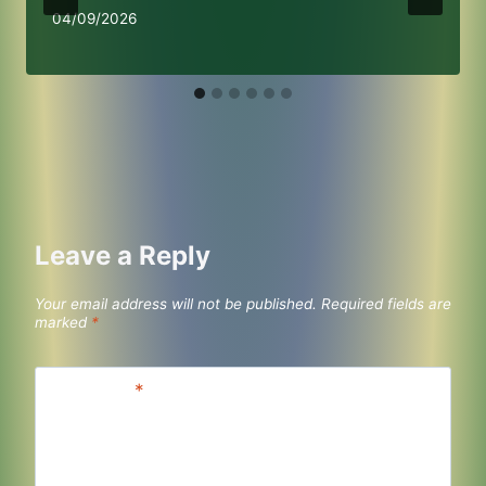
04/09/2026
Leave a Reply
Your email address will not be published.
Required fields are
marked
*
Comment
*