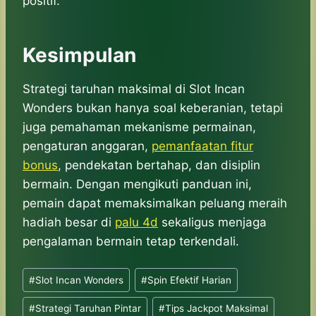
positif.
Kesimpulan
Strategi taruhan maksimal di Slot Incan
Wonders bukan hanya soal keberanian, tetapi
juga pemahaman mekanisme permainan,
pengaturan anggaran,
pemanfaatan fitur
bonus
, pendekatan bertahap, dan disiplin
bermain. Dengan mengikuti panduan ini,
pemain dapat memaksimalkan peluang meraih
hadiah besar di
palu 4d
sekaligus menjaga
pengalaman bermain tetap terkendali.
Post
#
Slot Incan Wonders
#
Spin Efektif Harian
Tags:
#
Strategi Taruhan Pintar
#
Tips Jackpot Maksimal