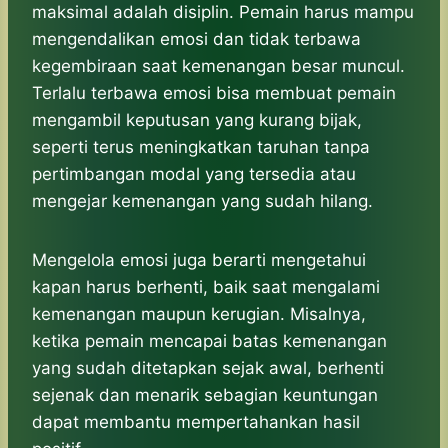
maksimal adalah disiplin. Pemain harus mampu
mengendalikan emosi dan tidak terbawa
kegembiraan saat kemenangan besar muncul.
Terlalu terbawa emosi bisa membuat pemain
mengambil keputusan yang kurang bijak,
seperti terus meningkatkan taruhan tanpa
pertimbangan modal yang tersedia atau
mengejar kemenangan yang sudah hilang.
Mengelola emosi juga berarti mengetahui
kapan harus berhenti, baik saat mengalami
kemenangan maupun kerugian. Misalnya,
ketika pemain mencapai batas kemenangan
yang sudah ditetapkan sejak awal, berhenti
sejenak dan menarik sebagian keuntungan
dapat membantu mempertahankan hasil