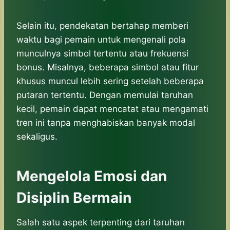
Selain itu, pendekatan bertahap memberi
waktu bagi pemain untuk mengenali pola
munculnya simbol tertentu atau frekuensi
bonus. Misalnya, beberapa simbol atau fitur
khusus muncul lebih sering setelah beberapa
putaran tertentu. Dengan memulai taruhan
kecil, pemain dapat mencatat atau mengamati
tren ini tanpa menghabiskan banyak modal
sekaligus.
Mengelola Emosi dan
Disiplin Bermain
Salah satu aspek terpenting dari taruhan