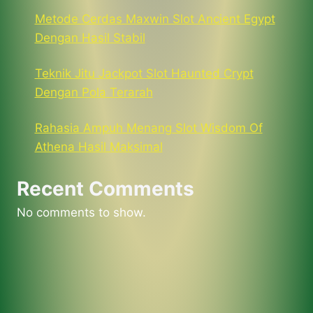
Metode Cerdas Maxwin Slot Ancient Egypt
Dengan Hasil Stabil
Teknik Jitu Jackpot Slot Haunted Crypt
Dengan Pola Terarah
Rahasia Ampuh Menang Slot Wisdom Of
Athena Hasil Maksimal
Recent Comments
No comments to show.