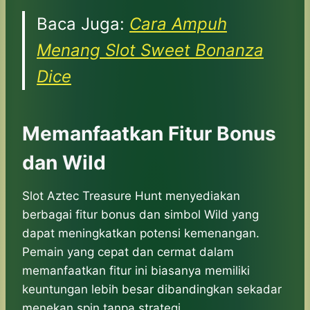
Baca Juga:
Cara Ampuh
Menang Slot Sweet Bonanza
Dice
Memanfaatkan Fitur Bonus
dan Wild
Slot Aztec Treasure Hunt menyediakan
berbagai fitur bonus dan simbol Wild yang
dapat meningkatkan potensi kemenangan.
Pemain yang cepat dan cermat dalam
memanfaatkan fitur ini biasanya memiliki
keuntungan lebih besar dibandingkan sekadar
menekan spin tanpa strategi.