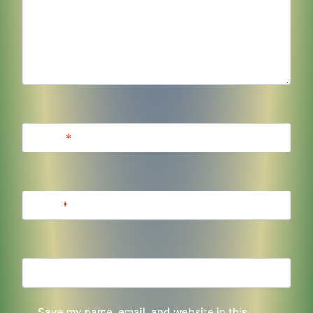
Name
*
Email
*
Website
Save my name, email, and website in this