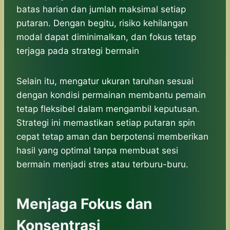
batas harian dan jumlah maksimal setiap
putaran. Dengan begitu, risiko kehilangan
modal dapat diminimalkan, dan fokus tetap
terjaga pada strategi bermain
Selain itu, mengatur ukuran taruhan sesuai
dengan kondisi permainan membantu pemain
tetap fleksibel dalam mengambil keputusan.
Strategi ini memastikan setiap putaran spin
cepat tetap aman dan berpotensi memberikan
hasil yang optimal tanpa membuat sesi
bermain menjadi stres atau terburu-buru.
Menjaga Fokus dan
Konsentrasi