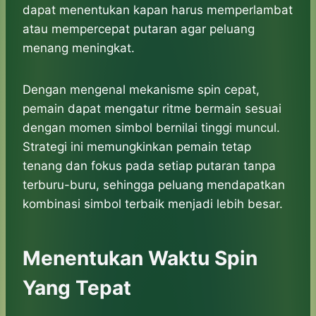
dapat menentukan kapan harus memperlambat
atau mempercepat putaran agar peluang
menang meningkat.
Dengan mengenal mekanisme spin cepat,
pemain dapat mengatur ritme bermain sesuai
dengan momen simbol bernilai tinggi muncul.
Strategi ini memungkinkan pemain tetap
tenang dan fokus pada setiap putaran tanpa
terburu-buru, sehingga peluang mendapatkan
kombinasi simbol terbaik menjadi lebih besar.
Menentukan Waktu Spin
Yang Tepat