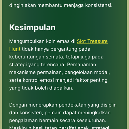
dingin akan membantu menjaga konsistensi.
Kesimpulan
Mengumpulkan koin emas di
Slot Treasure
Hunt
tidak hanya bergantung pada
keberuntungan semata, tetapi juga pada
strategi yang terencana. Pemahaman
mekanisme permainan, pengelolaan modal,
serta kontrol emosi menjadi faktor penting
yang tidak boleh diabaikan.
Dengan menerapkan pendekatan yang disiplin
dan konsisten, pemain dapat meningkatkan
pengalaman bermain secara keseluruhan.
Meskipun hasil tetap bersifat acak, strategi