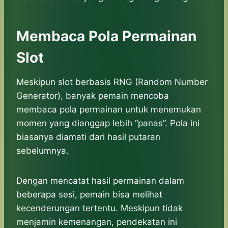
Membaca Pola Permainan
Slot
Meskipun slot berbasis RNG (Random Number
Generator), banyak pemain mencoba
membaca pola permainan untuk menemukan
momen yang dianggap lebih “panas”. Pola ini
biasanya diamati dari hasil putaran
sebelumnya.
Dengan mencatat hasil permainan dalam
beberapa sesi, pemain bisa melihat
kecenderungan tertentu. Meskipun tidak
menjamin kemenangan, pendekatan ini