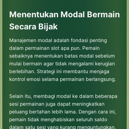
Menentukan Modal Bermain
Secara Bijak
Manajemen modal adalah fondasi penting
dalam permainan slot apa pun. Pemain
sebaiknya menentukan batas modal sebelum
mulai bermain agar tidak mengalami kerugian
berlebihan. Strategi ini membantu menjaga
kontrol emosi selama permainan berlangsung.
Selain itu, membagi modal ke dalam beberapa
sesi permainan juga dapat meningkatkan
peluang bertahan lebih lama. Dengan cara ini,
pemain tidak menghabiskan seluruh saldo
dalam satu sesi yang kurang menguntungkan.