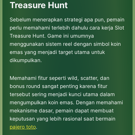
Treasure Hunt
Sebelum menerapkan strategi apa pun, pemain
perlu memahami terlebih dahulu cara kerja Slot
Treasure Hunt. Game ini umumnya
menggunakan sistem reel dengan simbol koin
emas yang menjadi target utama untuk
dikumpulkan.
Memahami fitur seperti wild, scatter, dan
bonus round sangat penting karena fitur
tersebut sering menjadi kunci utama dalam
mengumpulkan koin emas. Dengan memahami
mekanisme dasar, pemain dapat membuat
keputusan yang lebih rasional saat bermain
pajero toto
.