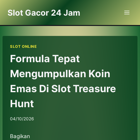
Skip
Slot Gacor 24 Jam
to
content
SLOT ONLINE
Formula Tepat
Mengumpulkan Koin
Emas Di Slot Treasure
Hunt
04/10/2026
Bagikan