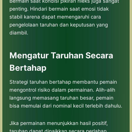
Bermain saat kondisi pikiran rileks juga sangat
penting. Hindari bermain saat emosi tidak
stabil karena dapat memengaruhi cara
pengelolaan taruhan dan keputusan yang
diambil.
Mengatur Taruhan Secara
Bertahap
Strategi taruhan bertahap membantu pemain
mengontrol risiko dalam permainan. Alih-alih
langsung memasang taruhan besar, pemain
bisa memulai dari nominal kecil terlebih dahulu.
Jika permainan menunjukkan hasil positif,
taruhan dapat dinaikkan secara perlahan.