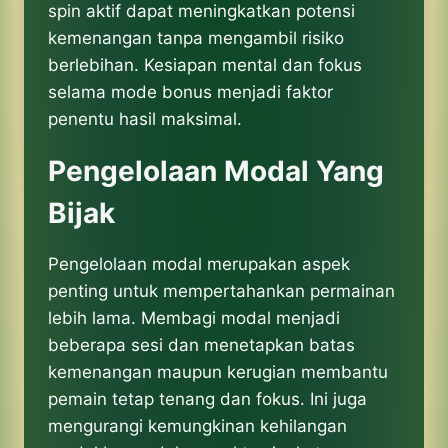
spin aktif dapat meningkatkan potensi
kemenangan tanpa mengambil risiko
berlebihan. Kesiapan mental dan fokus
selama mode bonus menjadi faktor
penentu hasil maksimal.
Pengelolaan Modal Yang
Bijak
Pengelolaan modal merupakan aspek
penting untuk mempertahankan permainan
lebih lama. Membagi modal menjadi
beberapa sesi dan menetapkan batas
kemenangan maupun kerugian membantu
pemain tetap tenang dan fokus. Ini juga
mengurangi kemungkinan kehilangan