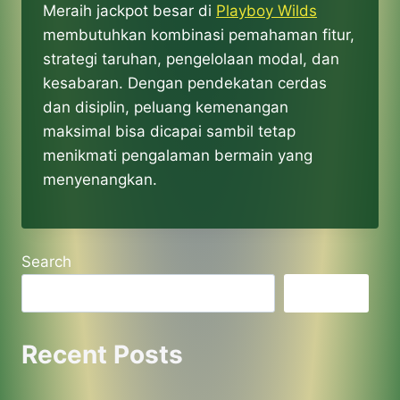
Meraih jackpot besar di
Playboy Wilds
membutuhkan kombinasi pemahaman fitur,
strategi taruhan, pengelolaan modal, dan
kesabaran. Dengan pendekatan cerdas
dan disiplin, peluang kemenangan
maksimal bisa dicapai sambil tetap
menikmati pengalaman bermain yang
menyenangkan.
Search
Search
Recent Posts