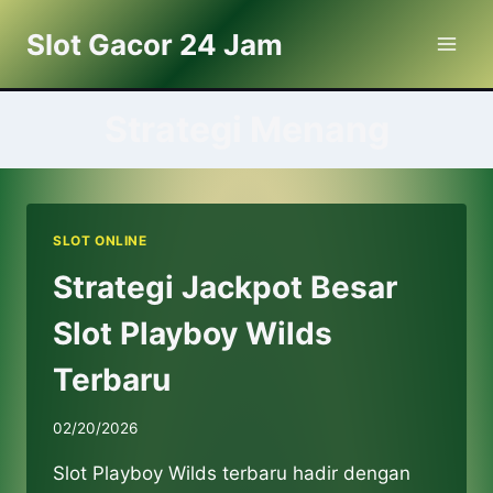
Skip
Slot Gacor 24 Jam
to
content
Strategi Menang
SLOT ONLINE
Strategi Jackpot Besar
Slot Playboy Wilds
Terbaru
02/20/2026
Slot Playboy Wilds terbaru hadir dengan