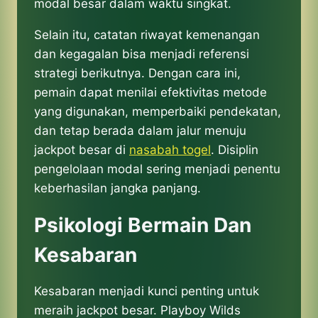
modal besar dalam waktu singkat.
Selain itu, catatan riwayat kemenangan
dan kegagalan bisa menjadi referensi
strategi berikutnya. Dengan cara ini,
pemain dapat menilai efektivitas metode
yang digunakan, memperbaiki pendekatan,
dan tetap berada dalam jalur menuju
jackpot besar di
nasabah togel
. Disiplin
pengelolaan modal sering menjadi penentu
keberhasilan jangka panjang.
Psikologi Bermain Dan
Kesabaran
Kesabaran menjadi kunci penting untuk
meraih jackpot besar. Playboy Wilds