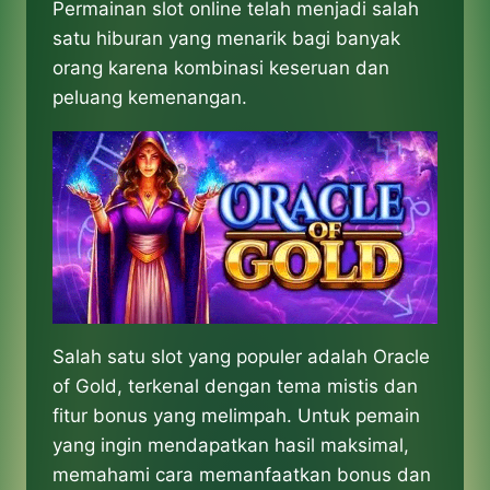
Permainan slot online telah menjadi salah
satu hiburan yang menarik bagi banyak
orang karena kombinasi keseruan dan
peluang kemenangan.
Salah satu slot yang populer adalah Oracle
of Gold, terkenal dengan tema mistis dan
fitur bonus yang melimpah. Untuk pemain
yang ingin mendapatkan hasil maksimal,
memahami cara memanfaatkan bonus dan