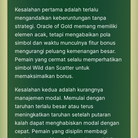
Kesalahan pertama adalah terlalu
mengandalkan keberuntungan tanpa
strategi. Oracle of Gold memang memiliki
elemen acak, tetapi mengabaikan pola
simbol dan waktu munculnya fitur bonus
mengurangi peluang kemenangan besar.
Pemain yang cermat selalu memperhatikan
simbol Wild dan Scatter untuk
memaksimalkan bonus.
Kesalahan kedua adalah kurangnya
manajemen modal. Memulai dengan
taruhan terlalu besar atau terus
meningkatkan taruhan setelah putaran
kalah dapat menghabiskan modal dengan
cepat. Pemain yang disiplin membagi