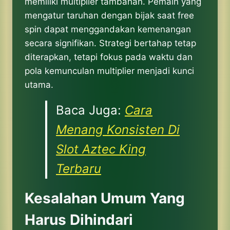
memiliki multiplier tambahan. Pemain yang
mengatur taruhan dengan bijak saat free
spin dapat menggandakan kemenangan
secara signifikan. Strategi bertahap tetap
diterapkan, tetapi fokus pada waktu dan
pola kemunculan multiplier menjadi kunci
utama.
Baca Juga:
Cara
Menang Konsisten Di
Slot Aztec King
Terbaru
Kesalahan Umum Yang
Harus Dihindari