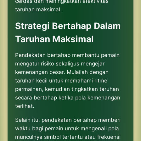
cerdas dan meningkatkan efektivitas
taruhan maksimal.
Strategi Bertahap Dalam
Taruhan Maksimal
Pendekatan bertahap membantu pemain
mengatur risiko sekaligus mengejar
kemenangan besar. Mulailah dengan
taruhan kecil untuk memahami ritme
permainan, kemudian tingkatkan taruhan
secara bertahap ketika pola kemenangan
terlihat.
Selain itu, pendekatan bertahap memberi
waktu bagi pemain untuk mengenali pola
munculnya simbol tertentu atau frekuensi