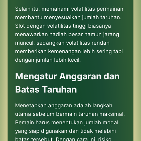
Selain itu, memahami volatilitas permainan
membantu menyesuaikan jumlah taruhan.
Slot dengan volatilitas tinggi biasanya
menawarkan hadiah besar namun jarang
muncul, sedangkan volatilitas rendah
memberikan kemenangan lebih sering tapi
dengan jumlah lebih kecil.
Mengatur Anggaran dan
Batas Taruhan
Menetapkan anggaran adalah langkah
utama sebelum bermain taruhan maksimal.
Pemain harus menentukan jumlah modal
yang siap digunakan dan tidak melebihi
batas tersebut. Dengan cara ini, risiko