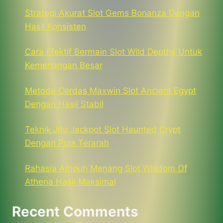
Strategi Akurat Slot Gems Bonanza Dengan
Hasil Konsisten
Cara Efektif Bermain Slot Wild Depths Untuk
Kemenangan Besar
Metode Cerdas Maxwin Slot Ancient Egypt
Dengan Hasil Stabil
Teknik Jitu Jackpot Slot Haunted Crypt
Dengan Pola Terarah
Rahasia Ampuh Menang Slot Wisdom Of
Athena Hasil Maksimal
Recent Comments