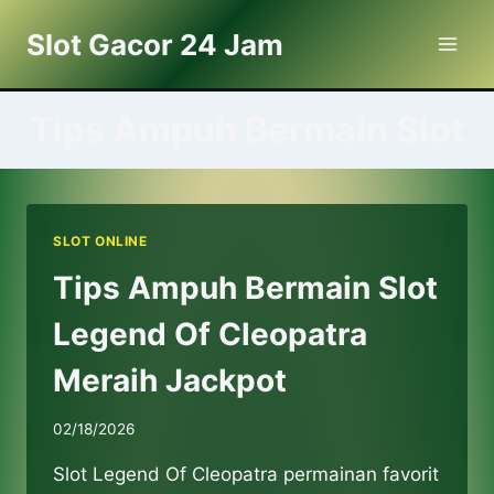
Skip
Slot Gacor 24 Jam
to
content
Tips Ampuh Bermain Slot
SLOT ONLINE
Tips Ampuh Bermain Slot
Legend Of Cleopatra
Meraih Jackpot
02/18/2026
Slot Legend Of Cleopatra permainan favorit