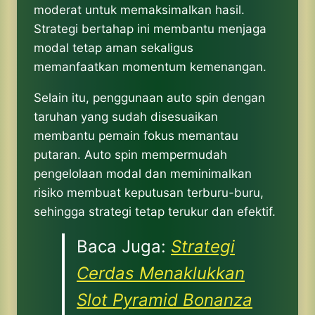
moderat untuk memaksimalkan hasil.
Strategi bertahap ini membantu menjaga
modal tetap aman sekaligus
memanfaatkan momentum kemenangan.
Selain itu, penggunaan auto spin dengan
taruhan yang sudah disesuaikan
membantu pemain fokus memantau
putaran. Auto spin mempermudah
pengelolaan modal dan meminimalkan
risiko membuat keputusan terburu-buru,
sehingga strategi tetap terukur dan efektif.
Baca Juga:
Strategi
Cerdas Menaklukkan
Slot Pyramid Bonanza