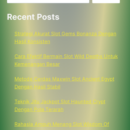
Recent Posts
Strategi Akurat Slot Gems Bonanza Dengan
Hasil Konsisten
Cara Efektif Bermain Slot Wild Depths Untuk
Kemenangan Besar
Metode Cerdas Maxwin Slot Ancient Egypt
Dengan Hasil Stabil
Teknik Jitu Jackpot Slot Haunted Crypt
Dengan Pola Terarah
Rahasia Ampuh Menang Slot Wisdom Of