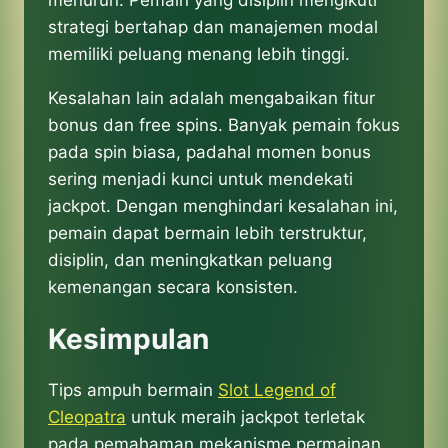
menurun. Pemain yang disiplin mengikuti
strategi bertahap dan manajemen modal
memiliki peluang menang lebih tinggi.
Kesalahan lain adalah mengabaikan fitur
bonus dan free spins. Banyak pemain fokus
pada spin biasa, padahal momen bonus
sering menjadi kunci untuk mendekati
jackpot. Dengan menghindari kesalahan ini,
pemain dapat bermain lebih terstruktur,
disiplin, dan meningkatkan peluang
kemenangan secara konsisten.
Kesimpulan
Tips ampuh bermain
Slot Legend of
Cleopatra
untuk meraih jackpot terletak
pada pemahaman mekanisme permainan,