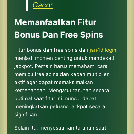
Gacor
Memanfaatkan Fitur
Bonus Dan Free Spins
Fitur bonus dan free spins dari
jari4d login
menjadi momen penting untuk mendekati
jackpot. Pemain harus memahami cara
memicu free spins dan kapan multiplier
aktif agar dapat memaksimalkan
kemenangan. Mengatur taruhan secara
optimal saat fitur ini muncul dapat
meningkatkan peluang jackpot secara
signifikan.
Selain itu, menyesuaikan taruhan saat