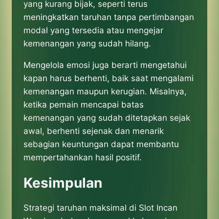
yang kurang bijak, seperti terus
meningkatkan taruhan tanpa pertimbangan
modal yang tersedia atau mengejar
kemenangan yang sudah hilang.
Mengelola emosi juga berarti mengetahui
kapan harus berhenti, baik saat mengalami
kemenangan maupun kerugian. Misalnya,
ketika pemain mencapai batas
kemenangan yang sudah ditetapkan sejak
awal, berhenti sejenak dan menarik
sebagian keuntungan dapat membantu
mempertahankan hasil positif.
Kesimpulan
Strategi taruhan maksimal di Slot Incan