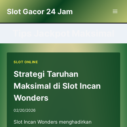
Skip
Slot Gacor 24 Jam
to
content
Tips Jackpot Maksimal
SLOT ONLINE
Strategi Taruhan
Maksimal di Slot Incan
Wonders
02/20/2026
Slot Incan Wonders menghadirkan