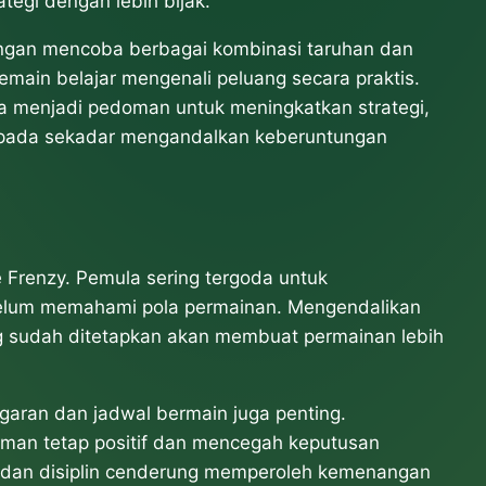
egi dengan lebih bijak.
n dengan mencoba berbagai kombinasi taruhan dan
emain belajar mengenali peluang secara praktis.
isa menjadi pedoman untuk meningkatkan strategi,
aripada sekadar mengandalkan keberuntungan
 Frenzy. Pemula sering tergoda untuk
belum memahami pola permainan. Mengendalikan
ang sudah ditetapkan akan membuat permainan lebih
nggaran dan jadwal bermain juga penting.
aman tetap positif dan mencegah keputusan
r dan disiplin cenderung memperoleh kemenangan