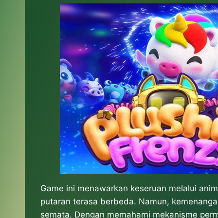
Game ini menawarkan keseruan melalui animas
putaran terasa berbeda. Namun, kemenanga
semata. Dengan memahami mekanisme perma