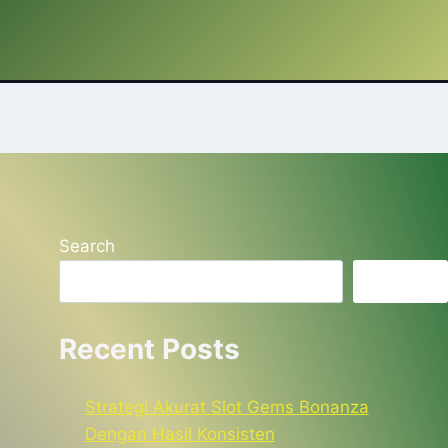
Search
Search
Recent Posts
Strategi Akurat Slot Gems Bonanza
Dengan Hasil Konsisten