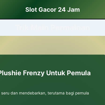
Slot Gacor 24 Jam
Trik Main Permainan
 Plushie Frenzy Untuk Pemula
n seru dan mendebarkan, terutama bagi pemula