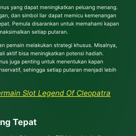
bonus yang dapat meningkatkan peluang menang.
angan, dan simbol liar dapat memicu kemenangan
 tepat. Pemula disarankan untuk memahami kapan
maksimalkan setiap putaran.
an pemain melakukan strategi khusus. Misalnya,
li aktif bisa meningkatkan potensi hadiah.
onus juga penting untuk menentukan kapan
nservatif, sehingga setiap putaran menjadi lebih
rmain Slot Legend Of Cleopatra
ng Tepat