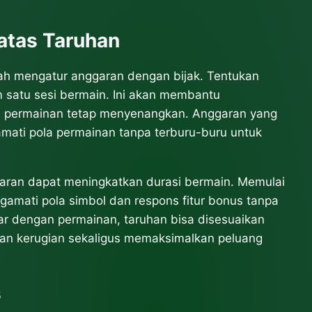
atas Taruhan
lah mengatur anggaran dengan bijak. Tentukan
m satu sesi bermain. Ini akan membantu
a permainan tetap menyenangkan. Anggaran yang
mati pola permainan tanpa terburu-buru untuk
utaran dapat meningkatkan durasi bermain. Memulai
amati pola simbol dan respons fitur bonus tanpa
liar dengan permainan, taruhan bisa disesuaikan
kan kerugian sekaligus memaksimalkan peluang
s