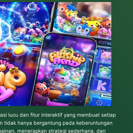
i lucu dan fitur interaktif yang membuat setiap
n tidak hanya bergantung pada keberuntungan
inan, menerapkan strategi sederhana, dan