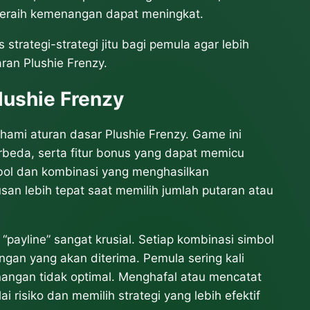
eraih kemenangan dapat meningkat.
trategi-strategi jitu bagi pemula agar lebih
ran Plushie Frenzy.
ushie Frenzy
ami aturan dasar Plushie Frenzy. Game ini
erbeda, serta fitur bonus yang dapat memicu
mbol dan kombinasi yang menghasilkan
n lebih tepat saat memilih jumlah putaran atau
payline” sangat krusial. Setiap kombinasi simbol
gan yang akan diterima. Pemula sering kali
nangan tidak optimal. Menghafal atau mencatat
risiko dan memilih strategi yang lebih efektif