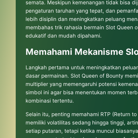
semata. Meskipun kemenangan tidak bisa d
pengaturan taruhan yang tepat, dan pemanf
lebih disiplin dan meningkatkan peluang me
membahas trik rahasia bermain Slot Queen 
edukatif dan mudah dipahami.
Memahami Mekanisme Slo
Langkah pertama untuk meningkatkan pelu
dasar permainan. Slot Queen of Bounty memilik
multiplier yang memengaruhi potensi kemena
simbol ini agar bisa menentukan momen terb
kombinasi tertentu.
Selain itu, penting memahami RTP (Return to P
memiliki volatilitas sedang hingga tinggi, a
setiap putaran, tetapi ketika muncul biasan