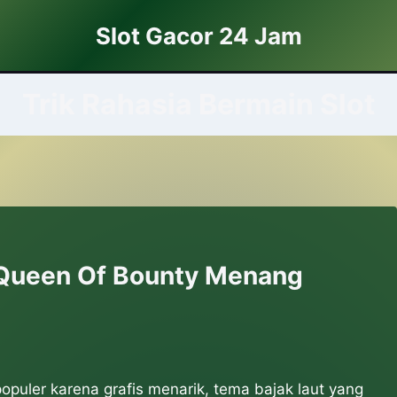
Slot Gacor 24 Jam
Trik Rahasia Bermain Slot
t Queen Of Bounty Menang
opuler karena grafis menarik, tema bajak laut yang