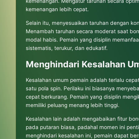
kemenangan. Mengatur taruhan secara optim
kemenangan lebih cepat.
Selain itu, menyesuaikan taruhan dengan kon
Menambah taruhan secara moderat saat bonus
modal habis. Pemain yang disiplin memanfaat
sistematis, terukur, dan edukatif.
Menghindari Kesalahan 
Kesalahan umum pemain adalah terlalu cepat
satu pola spin. Perilaku ini biasanya meny
cepat berkurang. Pemain yang disiplin meng
memiliki peluang menang lebih tinggi.
Kesalahan lain adalah mengabaikan fitur bon
pada putaran biasa, padahal momen ini pen
menghindari kesalahan ini, pemain dapat berm