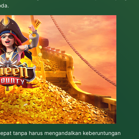
oda.
cepat tanpa harus mengandalkan keberuntungan