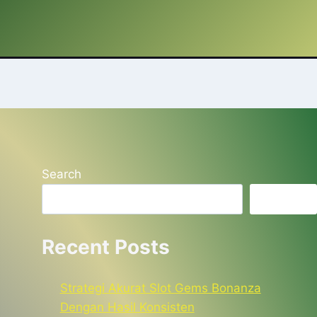
Search
Search
Recent Posts
Strategi Akurat Slot Gems Bonanza
Dengan Hasil Konsisten