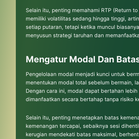
Selain itu, penting memahami RTP (Return to P
memiliki volatilitas sedang hingga tinggi, a
setiap putaran, tetapi ketika muncul biasan
menyusun strategi taruhan dan memanfaatkan 
Mengatur Modal Dan Bata
Pengelolaan modal menjadi kunci untuk ber
menentukan modal total sebelum bermain, la
Dengan cara ini, modal dapat bertahan lebi
dimanfaatkan secara bertahap tanpa risiko k
Selain itu, penting menetapkan batas kemena
kemenangan tercapai, sebaiknya sesi dihenti
kerugian mendekati batas maksimal, berhen