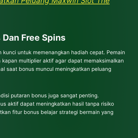
atkan Peluang Maxwin Slot The
 Dan Free Spins
 kunci untuk memenangkan hadiah cepat. Pemain
kapan multiplier aktif agar dapat memaksimalkan
al saat bonus muncul meningkatkan peluang
disi putaran bonus juga sangat penting.
 aktif dapat meningkatkan hasil tanpa risiko
kan fitur bonus belajar strategi bermain yang