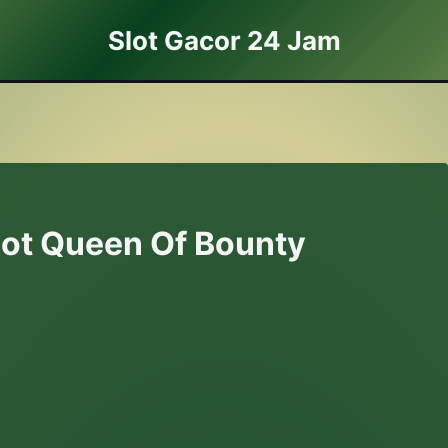
Slot Gacor 24 Jam
lot Queen Of Bounty