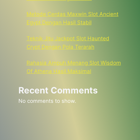
Metode Cerdas Maxwin Slot Ancient
Egypt Dengan Hasil Stabil
Teknik Jitu Jackpot Slot Haunted
Crypt Dengan Pola Terarah
Rahasia Ampuh Menang Slot Wisdom
Of Athena Hasil Maksimal
Recent Comments
No comments to show.