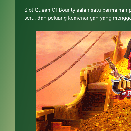
a
h
k
e
e
i
h
c
a
y
l
s
n
a
Slot Queen Of Bounty salah satu permainan p
e
t
p
e
s
e
r
seru, dan peluang kemenangan yang mengg
b
s
e
g
e
e
o
A
r
n
o
p
a
g
k
p
m
e
r