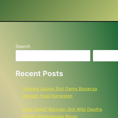
Search
Search
Recent Posts
Strategi Akurat Slot Gems Bonanza
Dengan Hasil Konsisten
Cara Efektif Bermain Slot Wild Depths
Untuk Kemenangan Besar