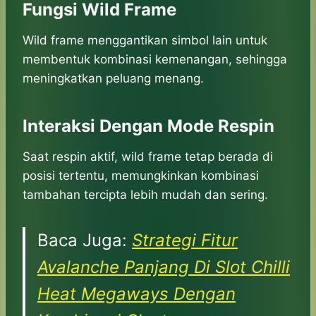
Fungsi Wild Frame
Wild frame menggantikan simbol lain untuk
membentuk kombinasi kemenangan, sehingga
meningkatkan peluang menang.
Interaksi Dengan Mode Respin
Saat respin aktif, wild frame tetap berada di
posisi tertentu, memungkinkan kombinasi
tambahan tercipta lebih mudah dan sering.
Baca Juga:
Strategi Fitur
Avalanche Panjang Di Slot Chilli
Heat Megaways Dengan