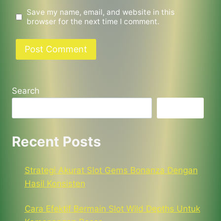
Save my name, email, and website in this
browser for the next time I comment.
Search
Search
Recent Posts
Strategi Akurat Slot Gems Bonanza Dengan
Hasil Konsisten
Cara Efektif Bermain Slot Wild Depths Untuk