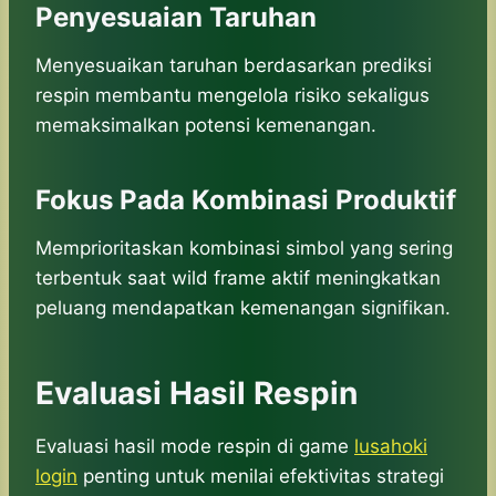
Penyesuaian Taruhan
Menyesuaikan taruhan berdasarkan prediksi
respin membantu mengelola risiko sekaligus
memaksimalkan potensi kemenangan.
Fokus Pada Kombinasi Produktif
Memprioritaskan kombinasi simbol yang sering
terbentuk saat wild frame aktif meningkatkan
peluang mendapatkan kemenangan signifikan.
Evaluasi Hasil Respin
Evaluasi hasil mode respin di game
lusahoki
login
penting untuk menilai efektivitas strategi