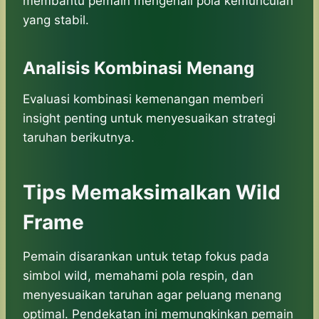
membantu pemain mengenali pola kemunculan
yang stabil.
Analisis Kombinasi Menang
Evaluasi kombinasi kemenangan memberi
insight penting untuk menyesuaikan strategi
taruhan berikutnya.
Tips Memaksimalkan Wild
Frame
Pemain disarankan untuk tetap fokus pada
simbol wild, memahami pola respin, dan
menyesuaikan taruhan agar peluang menang
optimal. Pendekatan ini memungkinkan pemain