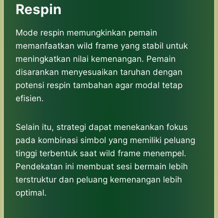
Respin
Mode respin memungkinkan pemain
memanfaatkan wild frame yang stabil untuk
meningkatkan nilai kemenangan. Pemain
disarankan menyesuaikan taruhan dengan
potensi respin tambahan agar modal tetap
efisien.
Selain itu, strategi dapat menekankan fokus
pada kombinasi simbol yang memiliki peluang
tinggi terbentuk saat wild frame menempel.
Pendekatan ini membuat sesi bermain lebih
terstruktur dan peluang kemenangan lebih
optimal.