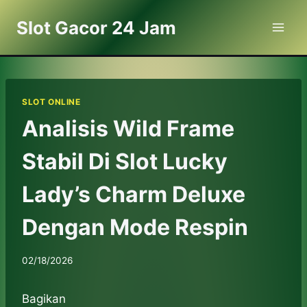
Skip
Slot Gacor 24 Jam
to
content
SLOT ONLINE
Analisis Wild Frame
Stabil Di Slot Lucky
Lady’s Charm Deluxe
Dengan Mode Respin
02/18/2026
Bagikan