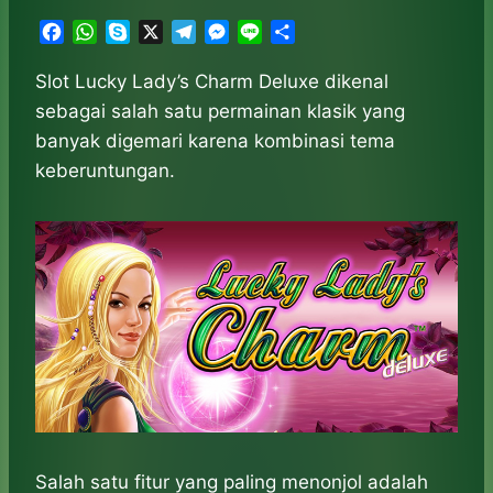
F
W
S
X
T
M
L
S
a
h
k
e
e
i
h
c
a
y
l
s
n
a
Slot Lucky Lady’s Charm Deluxe dikenal
e
t
p
e
s
e
r
sebagai salah satu permainan klasik yang
b
s
e
g
e
e
banyak digemari karena kombinasi tema
o
A
r
n
keberuntungan.
o
p
a
g
k
p
m
e
r
Salah satu fitur yang paling menonjol adalah