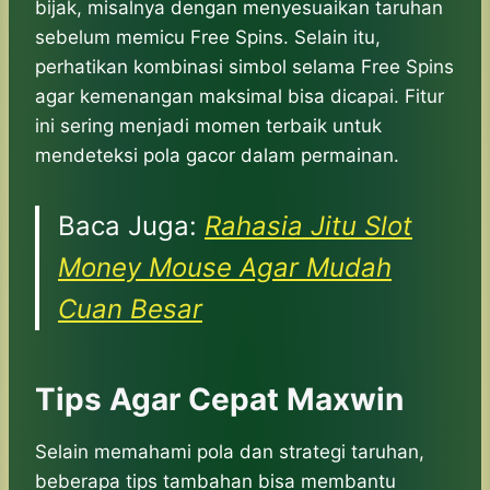
bijak, misalnya dengan menyesuaikan taruhan
sebelum memicu Free Spins. Selain itu,
perhatikan kombinasi simbol selama Free Spins
agar kemenangan maksimal bisa dicapai. Fitur
ini sering menjadi momen terbaik untuk
mendeteksi pola gacor dalam permainan.
Baca Juga:
Rahasia Jitu Slot
Money Mouse Agar Mudah
Cuan Besar
Tips Agar Cepat Maxwin
Selain memahami pola dan strategi taruhan,
beberapa tips tambahan bisa membantu