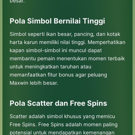
besar.
Pola Simbol Bernilai Tinggi
Simbol seperti ikan besar, pancing, dan kotak
harta karun memiliki nilai tinggi. Memperhatikan
kapan simbol-simbol ini muncul dapat
membantu pemain menentukan momen terbaik
untuk meningkatkan taruhan atau
memanfaatkan fitur bonus agar peluang
Maxwin lebih besar.
Pola Scatter dan Free Spins
Scatter adalah simbol khusus yang memicu
Free Spins. Free Spins adalah momen paling
potensial untuk mendapatkan kemenangan