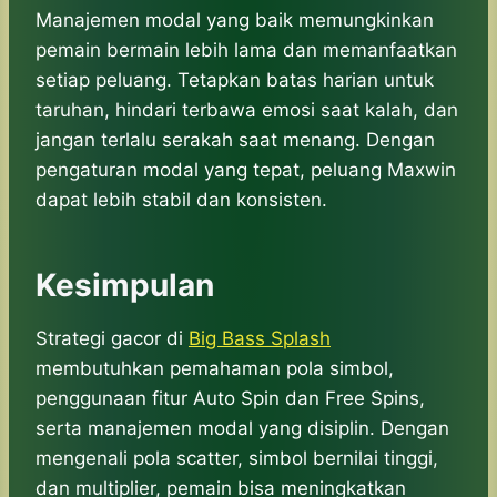
Manajemen modal yang baik memungkinkan
pemain bermain lebih lama dan memanfaatkan
setiap peluang. Tetapkan batas harian untuk
taruhan, hindari terbawa emosi saat kalah, dan
jangan terlalu serakah saat menang. Dengan
pengaturan modal yang tepat, peluang Maxwin
dapat lebih stabil dan konsisten.
Kesimpulan
Strategi gacor di
Big Bass Splash
membutuhkan pemahaman pola simbol,
penggunaan fitur Auto Spin dan Free Spins,
serta manajemen modal yang disiplin. Dengan
mengenali pola scatter, simbol bernilai tinggi,
dan multiplier, pemain bisa meningkatkan