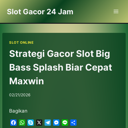
Skip
Slot Gacor 24 Jam
to
content
SLOT ONLINE
Strategi Gacor Slot Big
Bass Splash Biar Cepat
Maxwin
02/21/2026
Bagikan
F
W
S
X
T
M
L
S