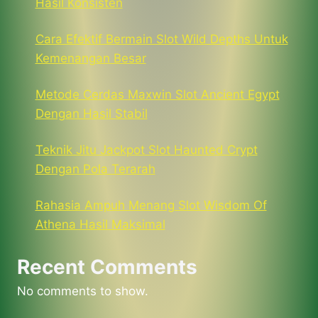
Hasil Konsisten
Cara Efektif Bermain Slot Wild Depths Untuk
Kemenangan Besar
Metode Cerdas Maxwin Slot Ancient Egypt
Dengan Hasil Stabil
Teknik Jitu Jackpot Slot Haunted Crypt
Dengan Pola Terarah
Rahasia Ampuh Menang Slot Wisdom Of
Athena Hasil Maksimal
Recent Comments
No comments to show.