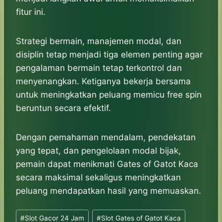
fitur ini.
Strategi bermain, manajemen modal, dan
disiplin tetap menjadi tiga elemen penting agar
pengalaman bermain tetap terkontrol dan
menyenangkan. Ketiganya bekerja bersama
untuk meningkatkan peluang memicu free spin
beruntun secara efektif.
Dengan pemahaman mendalam, pendekatan
yang tepat, dan pengelolaan modal bijak,
pemain dapat menikmati Gates of Gatot Kaca
secara maksimal sekaligus meningkatkan
peluang mendapatkan hasil yang memuaskan.
Post
#
Slot Gacor 24 Jam
#
Slot Gates of Gatot Kaca