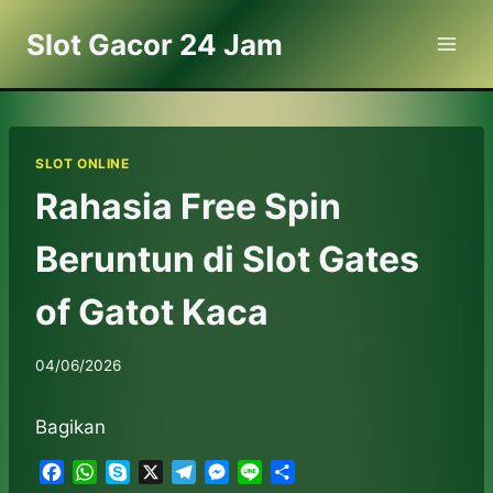
Skip
Slot Gacor 24 Jam
to
content
SLOT ONLINE
Rahasia Free Spin
Beruntun di Slot Gates
of Gatot Kaca
04/06/2026
Bagikan
F
W
S
X
T
M
L
S