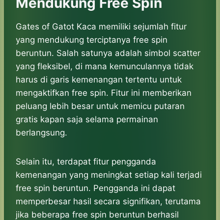
Mendukung Free Spin
Gates of Gatot Kaca memiliki sejumlah fitur
yang mendukung terciptanya free spin
beruntun. Salah satunya adalah simbol scatter
yang fleksibel, di mana kemunculannya tidak
harus di garis kemenangan tertentu untuk
mengaktifkan free spin. Fitur ini memberikan
peluang lebih besar untuk memicu putaran
gratis kapan saja selama permainan
berlangsung.
Selain itu, terdapat fitur pengganda
kemenangan yang meningkat setiap kali terjadi
free spin beruntun. Pengganda ini dapat
memperbesar hasil secara signifikan, terutama
jika beberapa free spin beruntun berhasil