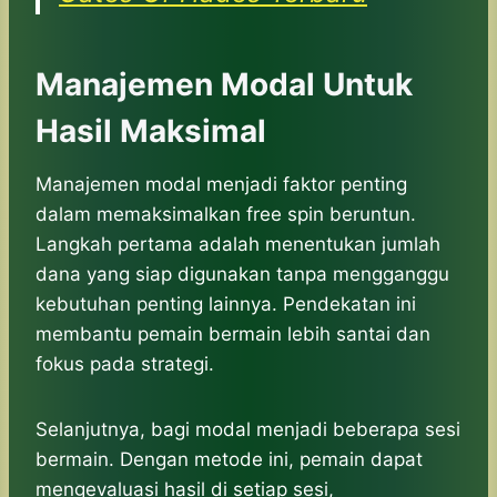
Manajemen Modal Untuk
Hasil Maksimal
Manajemen modal menjadi faktor penting
dalam memaksimalkan free spin beruntun.
Langkah pertama adalah menentukan jumlah
dana yang siap digunakan tanpa mengganggu
kebutuhan penting lainnya. Pendekatan ini
membantu pemain bermain lebih santai dan
fokus pada strategi.
Selanjutnya, bagi modal menjadi beberapa sesi
bermain. Dengan metode ini, pemain dapat
mengevaluasi hasil di setiap sesi,