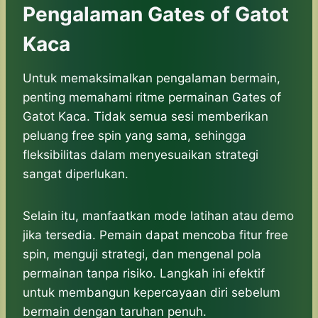
Pengalaman Gates of Gatot
Kaca
Untuk memaksimalkan pengalaman bermain,
penting memahami ritme permainan Gates of
Gatot Kaca. Tidak semua sesi memberikan
peluang free spin yang sama, sehingga
fleksibilitas dalam menyesuaikan strategi
sangat diperlukan.
Selain itu, manfaatkan mode latihan atau demo
jika tersedia. Pemain dapat mencoba fitur free
spin, menguji strategi, dan mengenal pola
permainan tanpa risiko. Langkah ini efektif
untuk membangun kepercayaan diri sebelum
bermain dengan taruhan penuh.