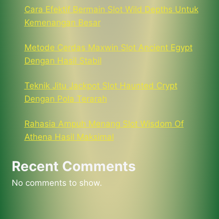
Cara Efektif Bermain Slot Wild Depths Untuk
Kemenangan Besar
Metode Cerdas Maxwin Slot Ancient Egypt
Dengan Hasil Stabil
Teknik Jitu Jackpot Slot Haunted Crypt
Dengan Pola Terarah
Rahasia Ampuh Menang Slot Wisdom Of
Athena Hasil Maksimal
Recent Comments
No comments to show.