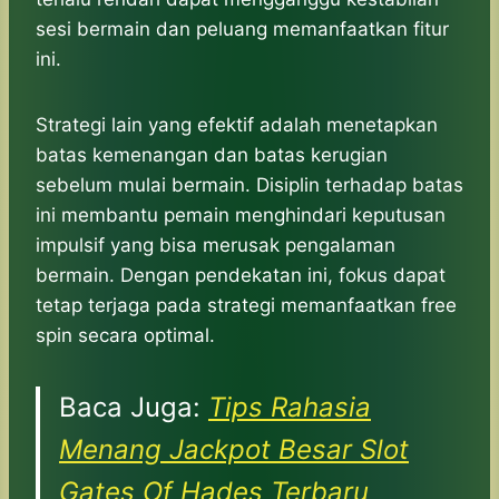
sesi bermain dan peluang memanfaatkan fitur
ini.
Strategi lain yang efektif adalah menetapkan
batas kemenangan dan batas kerugian
sebelum mulai bermain. Disiplin terhadap batas
ini membantu pemain menghindari keputusan
impulsif yang bisa merusak pengalaman
bermain. Dengan pendekatan ini, fokus dapat
tetap terjaga pada strategi memanfaatkan free
spin secara optimal.
Baca Juga:
Tips Rahasia
Menang Jackpot Besar Slot
Gates Of Hades Terbaru