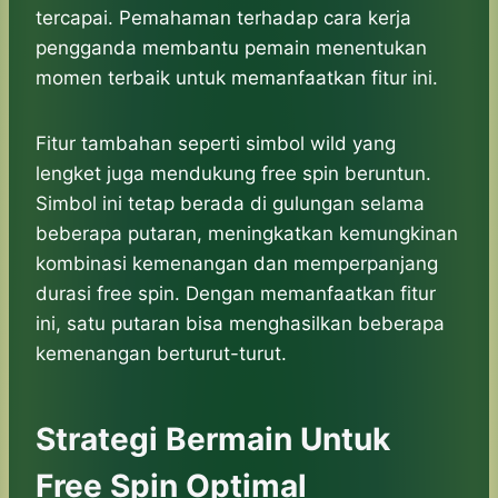
tercapai. Pemahaman terhadap cara kerja
pengganda membantu pemain menentukan
momen terbaik untuk memanfaatkan fitur ini.
Fitur tambahan seperti simbol wild yang
lengket juga mendukung free spin beruntun.
Simbol ini tetap berada di gulungan selama
beberapa putaran, meningkatkan kemungkinan
kombinasi kemenangan dan memperpanjang
durasi free spin. Dengan memanfaatkan fitur
ini, satu putaran bisa menghasilkan beberapa
kemenangan berturut-turut.
Strategi Bermain Untuk
Free Spin Optimal