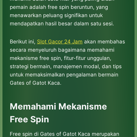
pemain adalah free spin beruntun, yang
menawarkan peluang signifikan untuk
mendapatkan hasil besar dalam satu sesi.
Berikut ini,
Slot Gacor 24 Jam
akan membahas
secara menyeluruh bagaimana memahami
mekanisme free spin, fitur-fitur unggulan,
strategi bermain, manajemen modal, dan tips
untuk memaksimalkan pengalaman bermain
Gates of Gatot Kaca.
Memahami Mekanisme
Free Spin
Free spin di Gates of Gatot Kaca merupakan