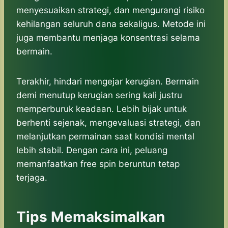
menyesuaikan strategi, dan mengurangi risiko
kehilangan seluruh dana sekaligus. Metode ini
juga membantu menjaga konsentrasi selama
bermain.
Terakhir, hindari mengejar kerugian. Bermain
demi menutup kerugian sering kali justru
memperburuk keadaan. Lebih bijak untuk
berhenti sejenak, mengevaluasi strategi, dan
melanjutkan permainan saat kondisi mental
lebih stabil. Dengan cara ini, peluang
memanfaatkan free spin beruntun tetap
terjaga.
Tips Memaksimalkan