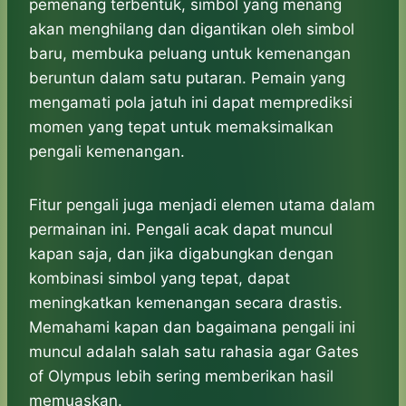
pemenang terbentuk, simbol yang menang
akan menghilang dan digantikan oleh simbol
baru, membuka peluang untuk kemenangan
beruntun dalam satu putaran. Pemain yang
mengamati pola jatuh ini dapat memprediksi
momen yang tepat untuk memaksimalkan
pengali kemenangan.
Fitur pengali juga menjadi elemen utama dalam
permainan ini. Pengali acak dapat muncul
kapan saja, dan jika digabungkan dengan
kombinasi simbol yang tepat, dapat
meningkatkan kemenangan secara drastis.
Memahami kapan dan bagaimana pengali ini
muncul adalah salah satu rahasia agar Gates
of Olympus lebih sering memberikan hasil
memuaskan.