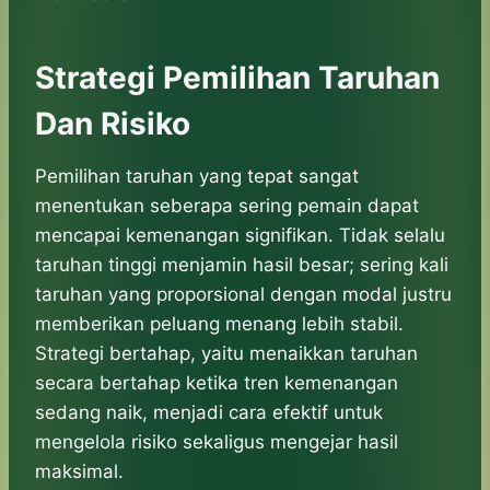
Strategi Pemilihan Taruhan
Dan Risiko
Pemilihan taruhan yang tepat sangat
menentukan seberapa sering pemain dapat
mencapai kemenangan signifikan. Tidak selalu
taruhan tinggi menjamin hasil besar; sering kali
taruhan yang proporsional dengan modal justru
memberikan peluang menang lebih stabil.
Strategi bertahap, yaitu menaikkan taruhan
secara bertahap ketika tren kemenangan
sedang naik, menjadi cara efektif untuk
mengelola risiko sekaligus mengejar hasil
maksimal.