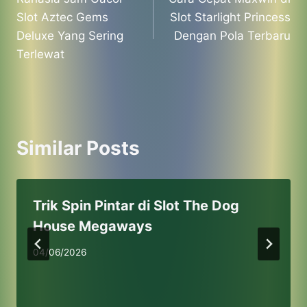
navigation
Slot Aztec Gems
Slot Starlight Princess
Deluxe Yang Sering
Dengan Pola Terbaru
Terlewat
Similar Posts
Trik Spin Pintar di Slot The Dog
House Megaways
04/06/2026