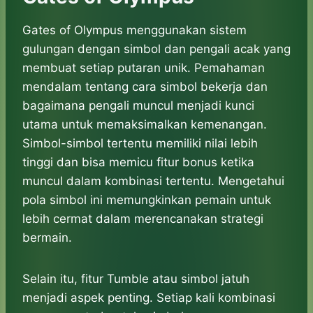
Gates of Olympus menggunakan sistem
gulungan dengan simbol dan pengali acak yang
membuat setiap putaran unik. Pemahaman
mendalam tentang cara simbol bekerja dan
bagaimana pengali muncul menjadi kunci
utama untuk memaksimalkan kemenangan.
Simbol-simbol tertentu memiliki nilai lebih
tinggi dan bisa memicu fitur bonus ketika
muncul dalam kombinasi tertentu. Mengetahui
pola simbol ini memungkinkan pemain untuk
lebih cermat dalam merencanakan strategi
bermain.
Selain itu, fitur Tumble atau simbol jatuh
menjadi aspek penting. Setiap kali kombinasi