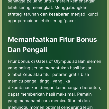
sehingga peluang untuk meraih kemenangan
lebih sering meningkat. Menggabungkan
strategi taruhan dan kesabaran menjadi kunci
agar permainan lebih sering “gacor.”
Memanfaatkan Fitur Bonus
Dan Pengali
Fitur bonus di Gates of Olympus adalah elemen
yang paling sering menentukan hasil besar.
Simbol Zeus atau fitur putaran gratis bisa
memicu pengali tinggi, yang jika
dikombinasikan dengan kemenangan beruntun,
dapat memberikan hasil maksimal. Pemain
yang memahami cara memicu fitur ini dan
menunggu momen optimal cenderung lebih