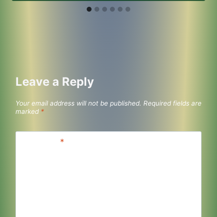
Leave a Reply
Your email address will not be published.
Required fields are
marked
*
Comment
*