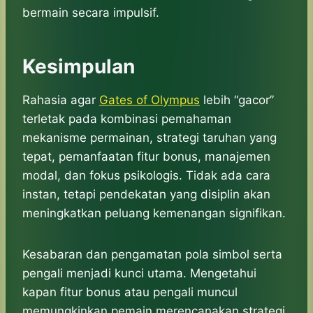
bermain secara impulsif.
Kesimpulan
Rahasia agar
Gates of Olympus
lebih “gacor”
terletak pada kombinasi pemahaman
mekanisme permainan, strategi taruhan yang
tepat, pemanfaatan fitur bonus, manajemen
modal, dan fokus psikologis. Tidak ada cara
instan, tetapi pendekatan yang disiplin akan
meningkatkan peluang kemenangan signifikan.
Kesabaran dan pengamatan pola simbol serta
pengali menjadi kunci utama. Mengetahui
kapan fitur bonus atau pengali muncul
memungkinkan pemain merencanakan strategi