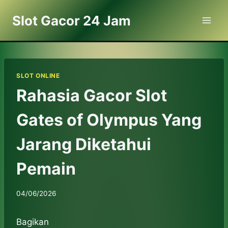
Skip
Slot Gacor 24 Jam
to
content
SLOT ONLINE
Rahasia Gacor Slot
Gates of Olympus Yang
Jarang Diketahui
Pemain
04/06/2026
Bagikan