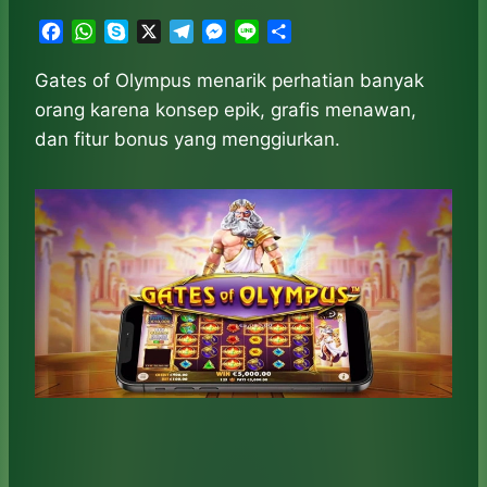
F
W
S
X
T
M
L
S
a
h
k
e
e
i
h
c
a
y
l
s
n
a
Gates of Olympus menarik perhatian banyak
e
t
p
e
s
e
r
orang karena konsep epik, grafis menawan,
b
s
e
g
e
e
dan fitur bonus yang menggiurkan.
o
A
r
n
o
p
a
g
k
p
m
e
r