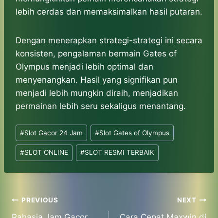
lebih cerdas dan memaksimalkan hasil putaran.
Dengan menerapkan strategi-strategi ini secara
konsisten, pengalaman bermain Gates of
Olympus menjadi lebih optimal dan
menyenangkan. Hasil yang signifikan pun
menjadi lebih mungkin diraih, menjadikan
permainan lebih seru sekaligus menantang.
Post
#
Slot Gacor 24 Jam
#
Slot Gates of Olympus
Tags:
#
SLOT ONLINE
#
SLOT RESMI TERBAIK
Post
PREVIOUS
NEXT
Rahasia Jam Gacor
Cara Cepat Maxwin di