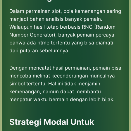
Dalam permainan slot, pola kemenangan sering
menjadi bahan analisis banyak pemain.
Walaupun hasil tetap berbasis RNG (Random
Number Generator), banyak pemain percaya
bahwa ada ritme tertentu yang bisa diamati
dari putaran sebelumnya.
Dengan mencatat hasil permainan, pemain bisa
mencoba melihat kecenderungan munculnya
simbol tertentu. Hal ini tidak menjamin
kemenangan, namun dapat membantu
mengatur waktu bermain dengan lebih bijak.
Strategi Modal Untuk