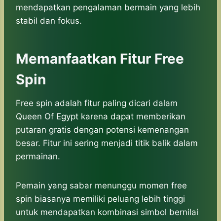
mendapatkan pengalaman bermain yang lebih
stabil dan fokus.
Memanfaatkan Fitur Free
Spin
Free spin adalah fitur paling dicari dalam
Queen Of Egypt karena dapat memberikan
putaran gratis dengan potensi kemenangan
besar. Fitur ini sering menjadi titik balik dalam
permainan.
Pemain yang sabar menunggu momen free
spin biasanya memiliki peluang lebih tinggi
untuk mendapatkan kombinasi simbol bernilai