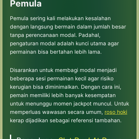
Pemula
Pemula sering kali melakukan kesalahan
dengan langsung bermain dalam jumlah besar
tanpa perencanaan modal. Padahal,
pengaturan modal adalah kunci utama agar
permainan bisa bertahan lebih lama.
Disarankan untuk membagi modal menjadi
beberapa sesi permainan kecil agar risiko
kerugian bisa diminimalkan. Dengan cara ini,
pemain memiliki lebih banyak kesempatan
untuk menunggu momen jackpot muncul. Untuk
memperluas wawasan secara umum,
roso hoki
kerap dijadikan sebagai referensi tambahan.