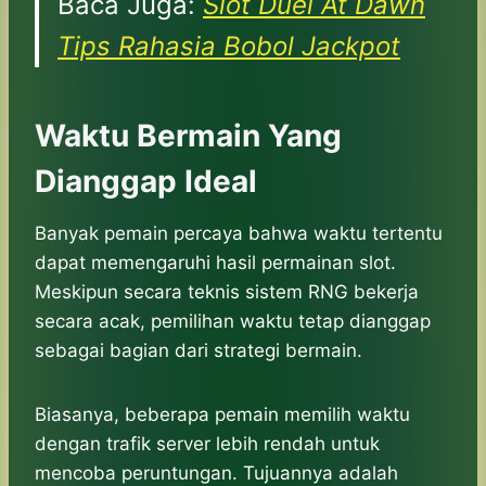
Baca Juga:
Slot Duel At Dawn
Tips Rahasia Bobol Jackpot
Waktu Bermain Yang
Dianggap Ideal
Banyak pemain percaya bahwa waktu tertentu
dapat memengaruhi hasil permainan slot.
Meskipun secara teknis sistem RNG bekerja
secara acak, pemilihan waktu tetap dianggap
sebagai bagian dari strategi bermain.
Biasanya, beberapa pemain memilih waktu
dengan trafik server lebih rendah untuk
mencoba peruntungan. Tujuannya adalah