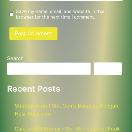
Save my name, email, and website in this
browser for the next time I comment.
Search
Search
Recent Posts
Strategi Akurat Slot Gems Bonanza Dengan
Hasil Konsisten
Cara Efektif Bermain Slot Wild Depths Untuk