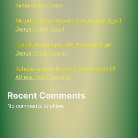
Kemenangan Besar
Metode Cerdas Maxwin Slot Ancient Egypt
Dengan Hasil Stabil
Teknik Jitu Jackpot Slot Haunted Crypt
Dengan Pola Terarah
Rahasia Ampuh Menang Slot Wisdom Of
Athena Hasil Maksimal
Recent Comments
No comments to show.