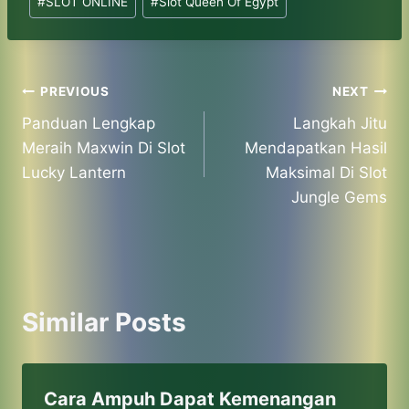
#
SLOT ONLINE
#
Slot Queen Of Egypt
Post
PREVIOUS
NEXT
Panduan Lengkap
Langkah Jitu
navigation
Meraih Maxwin Di Slot
Mendapatkan Hasil
Lucky Lantern
Maksimal Di Slot
Jungle Gems
Similar Posts
Cara Ampuh Dapat Kemenangan