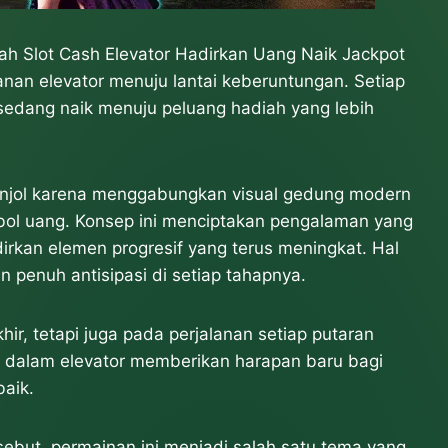
lah Slot Cash Elevator Hadirkan Uang Naik Jackpot
an elevator menuju lantai keberuntungan. Setiap
sedang naik menuju peluang hadiah yang lebih
onjol karena menggabungkan visual gedung modern
ol uang. Konsep ini menciptakan pengalaman yang
dirkan elemen progresif yang terus meningkat. Hal
 penuh antisipasi di setiap tahapnya.
hir, tetapi juga pada perjalanan setiap putaran
ai dalam elevator memberikan harapan baru bagi
baik.
ebut, permainan ini menjadi salah satu tema yang