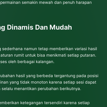
na permainan semakin mewah dan penuh harapan
g Dinamis Dan Mudah
sederhana namun tetap memberikan variasi hasil
turan rumit untuk bisa menikmati setiap putaran.
ses oleh berbagai kalangan.
ubahan hasil yang berbeda tergantung pada posisi
ainan yang tidak monoton karena setiap sesi dapat
 selalu menantikan perubahan berikutnya.
mberikan ketegangan tersendiri karena setiap