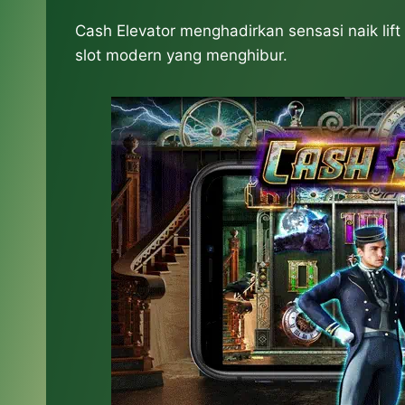
a
h
k
e
e
i
h
c
a
y
l
s
n
a
Cash Elevator menghadirkan sensasi naik lift
e
t
p
e
s
e
r
slot modern yang menghibur.
b
s
e
g
e
e
o
A
r
n
o
p
a
g
k
p
m
e
r