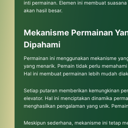
inti permainan. Elemen ini membuat suasa
akan hasil besar.
Mekanisme Permainan Yan
Dipahami
Permainan ini menggunakan mekanisme yang 
yang menarik. Pemain tidak perlu memahami a
Hal ini membuat permainan lebih mudah diak
Setiap putaran memberikan kemungkinan per
elevator. Hal ini menciptakan dinamika perm
menghasilkan pengalaman yang unik. Pemain
Meskipun sederhana, mekanisme ini tetap me