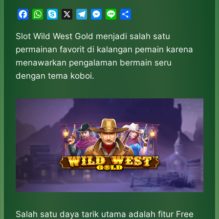
F
W
S
X
T
M
L
S
a
h
k
e
e
i
h
c
a
y
l
s
n
a
Slot Wild West Gold menjadi salah satu
e
t
p
e
s
e
r
permainan favorit di kalangan pemain karena
b
s
e
g
e
e
menawarkan pengalaman bermain seru
o
A
r
n
dengan tema koboi.
o
p
a
g
k
p
m
e
r
Salah satu daya tarik utama adalah fitur Free