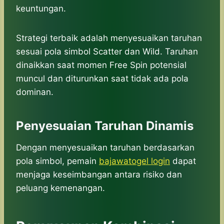
keuntungan.
Strategi terbaik adalah menyesuaikan taruhan
sesuai pola simbol Scatter dan Wild. Taruhan
dinaikkan saat momen Free Spin potensial
muncul dan diturunkan saat tidak ada pola
dominan.
Penyesuaian Taruhan Dinamis
Dengan menyesuaikan taruhan berdasarkan
pola simbol, pemain
bajawatogel login
dapat
menjaga keseimbangan antara risiko dan
peluang kemenangan.