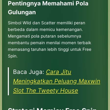
Pentingnya Memahami Pola
Gulungan
Simbol Wild dan Scatter memiliki peran
berbeda dalam memicu kemenangan.
Mengamati pola putaran sebelumnya
membantu pemain menilai momen terbaik
memasang taruhan lebih tinggi untuk Free
Spin.
Baca Juga:
Cara Jitu
Meningkatkan Peluang Maxwin
Slot The Tweety House