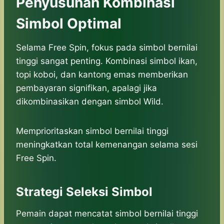
Penyusunan Kombinasi
Simbol Optimal
Selama Free Spin, fokus pada simbol bernilai
tinggi sangat penting. Kombinasi simbol ikan,
topi koboi, dan kantong emas memberikan
pembayaran signifikan, apalagi jika
dikombinasikan dengan simbol Wild.
Memprioritaskan simbol bernilai tinggi
meningkatkan total kemenangan selama sesi
Free Spin.
Strategi Seleksi Simbol
Pemain dapat mencatat simbol bernilai tinggi