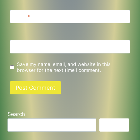
Email
*
Website
Save my name, email, and website in this
browser for the next time I comment.
Search
Search