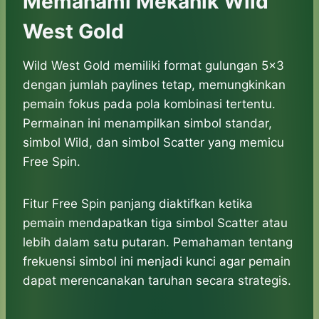
Memahami Mekanik Wild
West Gold
Wild West Gold memiliki format gulungan 5×3
dengan jumlah paylines tetap, memungkinkan
pemain fokus pada pola kombinasi tertentu.
Permainan ini menampilkan simbol standar,
simbol Wild, dan simbol Scatter yang memicu
Free Spin.
Fitur Free Spin panjang diaktifkan ketika
pemain mendapatkan tiga simbol Scatter atau
lebih dalam satu putaran. Pemahaman tentang
frekuensi simbol ini menjadi kunci agar pemain
dapat merencanakan taruhan secara strategis.