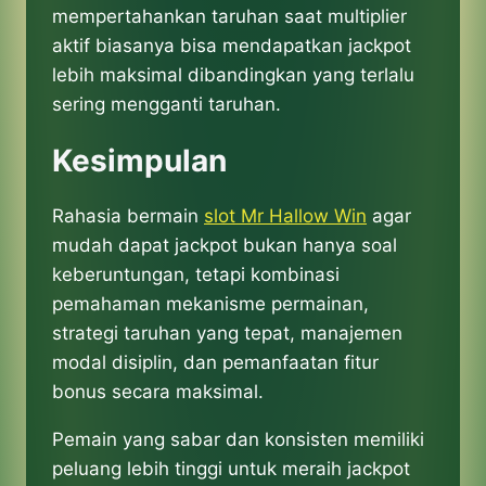
mempertahankan taruhan saat multiplier
aktif biasanya bisa mendapatkan jackpot
lebih maksimal dibandingkan yang terlalu
sering mengganti taruhan.
Kesimpulan
Rahasia bermain
slot Mr Hallow Win
agar
mudah dapat jackpot bukan hanya soal
keberuntungan, tetapi kombinasi
pemahaman mekanisme permainan,
strategi taruhan yang tepat, manajemen
modal disiplin, dan pemanfaatan fitur
bonus secara maksimal.
Pemain yang sabar dan konsisten memiliki
peluang lebih tinggi untuk meraih jackpot