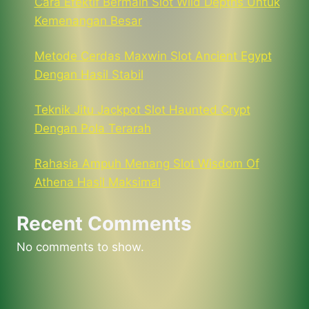
Cara Efektif Bermain Slot Wild Depths Untuk
Kemenangan Besar
Metode Cerdas Maxwin Slot Ancient Egypt
Dengan Hasil Stabil
Teknik Jitu Jackpot Slot Haunted Crypt
Dengan Pola Terarah
Rahasia Ampuh Menang Slot Wisdom Of
Athena Hasil Maksimal
Recent Comments
No comments to show.