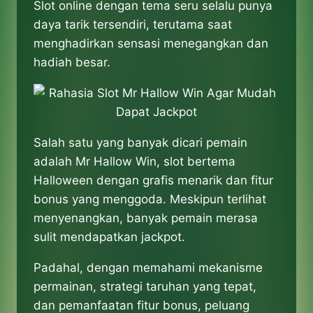
Slot online dengan tema seru selalu punya
daya tarik tersendiri, terutama saat
menghadirkan sensasi menegangkan dan
hadiah besar.
Salah satu yang banyak dicari pemain
adalah Mr Hallow Win, slot bertema
Halloween dengan grafis menarik dan fitur
bonus yang menggoda. Meskipun terlihat
menyenangkan, banyak pemain merasa
sulit mendapatkan jackpot.
Padahal, dengan memahami mekanisme
permainan, strategi taruhan yang tepat,
dan pemanfaatan fitur bonus, peluang