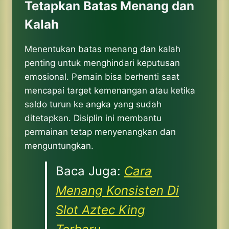
Tetapkan Batas Menang dan
Kalah
Menentukan batas menang dan kalah
penting untuk menghindari keputusan
emosional. Pemain bisa berhenti saat
mencapai target kemenangan atau ketika
saldo turun ke angka yang sudah
ditetapkan. Disiplin ini membantu
permainan tetap menyenangkan dan
menguntungkan.
Baca Juga:
Cara
Menang Konsisten Di
Slot Aztec King