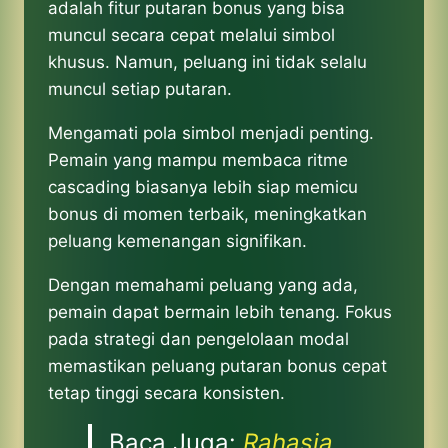
adalah fitur putaran bonus yang bisa
muncul secara cepat melalui simbol
khusus. Namun, peluang ini tidak selalu
muncul setiap putaran.
Mengamati pola simbol menjadi penting.
Pemain yang mampu membaca ritme
cascading biasanya lebih siap memicu
bonus di momen terbaik, meningkatkan
peluang kemenangan signifikan.
Dengan memahami peluang yang ada,
pemain dapat bermain lebih tenang. Fokus
pada strategi dan pengelolaan modal
memastikan peluang putaran bonus cepat
tetap tinggi secara konsisten.
Baca Juga:
Rahasia