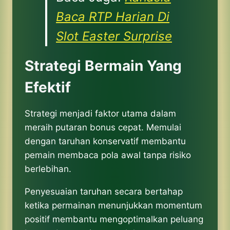
Baca RTP Harian Di
Slot Easter Surprise
Strategi Bermain Yang
Efektif
Strategi menjadi faktor utama dalam
meraih putaran bonus cepat. Memulai
dengan taruhan konservatif membantu
pemain membaca pola awal tanpa risiko
berlebihan.
Penyesuaian taruhan secara bertahap
ketika permainan menunjukkan momentum
positif membantu mengoptimalkan peluang