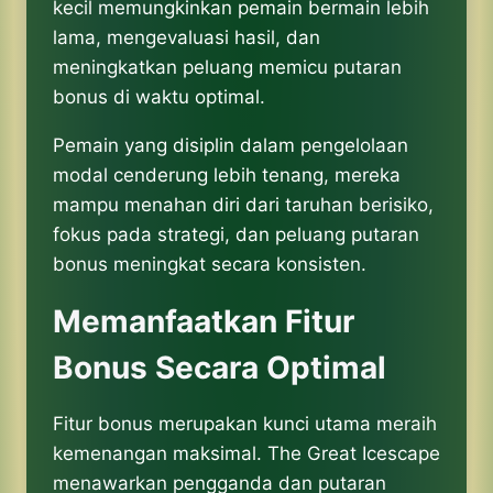
kecil memungkinkan pemain bermain lebih
lama, mengevaluasi hasil, dan
meningkatkan peluang memicu putaran
bonus di waktu optimal.
Pemain yang disiplin dalam pengelolaan
modal cenderung lebih tenang, mereka
mampu menahan diri dari taruhan berisiko,
fokus pada strategi, dan peluang putaran
bonus meningkat secara konsisten.
Memanfaatkan Fitur
Bonus Secara Optimal
Fitur bonus merupakan kunci utama meraih
kemenangan maksimal. The Great Icescape
menawarkan pengganda dan putaran