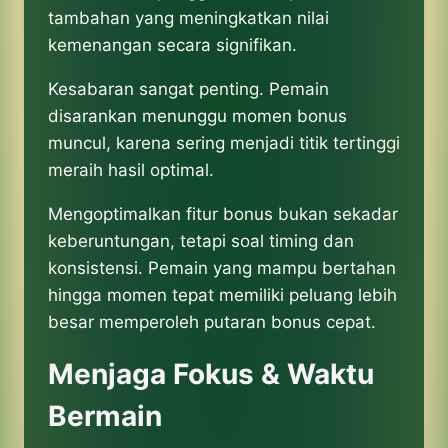
tambahan yang meningkatkan nilai
kemenangan secara signifikan.
Kesabaran sangat penting. Pemain
disarankan menunggu momen bonus
muncul, karena sering menjadi titik tertinggi
meraih hasil optimal.
Mengoptimalkan fitur bonus bukan sekadar
keberuntungan, tetapi soal timing dan
konsistensi. Pemain yang mampu bertahan
hingga momen tepat memiliki peluang lebih
besar memperoleh putaran bonus cepat.
Menjaga Fokus & Waktu
Bermain