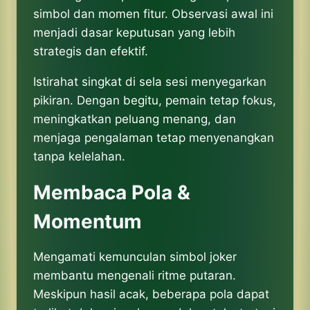
simbol dan momen fitur. Observasi awal ini
menjadi dasar keputusan yang lebih
strategis dan efektif.
Istirahat singkat di sela sesi menyegarkan
pikiran. Dengan begitu, pemain tetap fokus,
meningkatkan peluang menang, dan
menjaga pengalaman tetap menyenangkan
tanpa kelelahan.
Membaca Pola &
Momentum
Mengamati kemunculan simbol joker
membantu mengenali ritme putaran.
Meskipun hasil acak, beberapa pola dapat