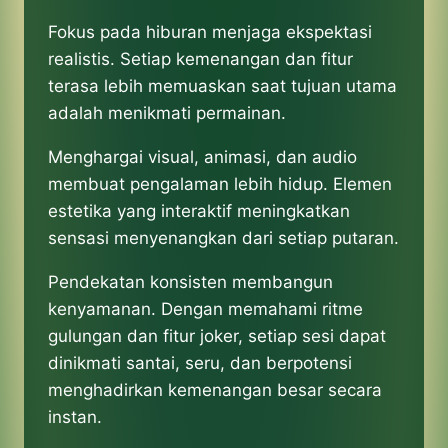
Fokus pada hiburan menjaga ekspektasi
realistis. Setiap kemenangan dan fitur
terasa lebih memuaskan saat tujuan utama
adalah menikmati permainan.
Menghargai visual, animasi, dan audio
membuat pengalaman lebih hidup. Elemen
estetika yang interaktif meningkatkan
sensasi menyenangkan dari setiap putaran.
Pendekatan konsisten membangun
kenyamanan. Dengan memahami ritme
gulungan dan fitur joker, setiap sesi dapat
dinikmati santai, seru, dan berpotensi
menghadirkan kemenangan besar secara
instan.