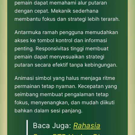
pemain dapat memahami alur putaran
dengan cepat. Mekanik sederhana
membantu fokus dan strategi lebih terarah.
Antarmuka ramah pengguna memudahkan
akses ke tombol kontrol dan informasi
penting. Responsivitas tinggi membuat
pemain dapat menyesuaikan strategi
putaran secara efektif tanpa kebingungan.
Animasi simbol yang halus menjaga ritme
permainan tetap nyaman. Kecepatan yang
seimbang membuat pengalaman tetap
fokus, menyenangkan, dan mudah diikuti
bahkan dalam sesi panjang.
Baca Juga:
Rahasia