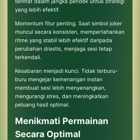
terlihat dalam jangka pendek untuk strategi
yang lebih efektif.
Momentum fitur penting. Saat simbol joker
muncul secara konsisten, mempertahankan
ritme yang stabil lebih efektif daripada
perubahan drastis, menjaga sesi tetap
terkendali.
Kesabaran menjadi kunci. Tidak terburu-
buru mengejar kemenangan instan
membuat sesi lebih menyenangkan,
mengurangi stres, dan meningkatkan
peluang hasil optimal.
Menikmati Permainan
Secara Optimal