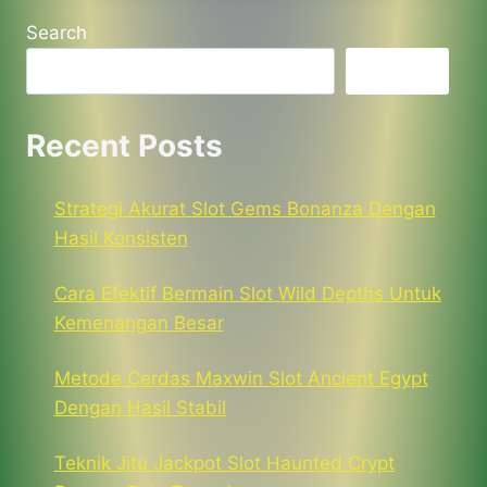
Search
Search
Recent Posts
Strategi Akurat Slot Gems Bonanza Dengan
Hasil Konsisten
Cara Efektif Bermain Slot Wild Depths Untuk
Kemenangan Besar
Metode Cerdas Maxwin Slot Ancient Egypt
Dengan Hasil Stabil
Teknik Jitu Jackpot Slot Haunted Crypt