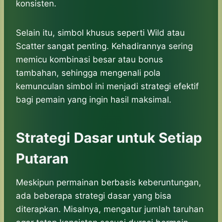
konsisten.
Selain itu, simbol khusus seperti Wild atau
Scatter sangat penting. Kehadirannya sering
memicu kombinasi besar atau bonus
tambahan, sehingga mengenali pola
kemunculan simbol ini menjadi strategi efektif
bagi pemain yang ingin hasil maksimal.
Strategi Dasar untuk Setiap
Putaran
Meskipun permainan berbasis keberuntungan,
ada beberapa strategi dasar yang bisa
diterapkan. Misalnya, mengatur jumlah taruhan