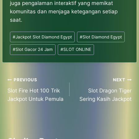
juga pengalaman interaktif yang memikat
komunitas dan menjaga ketegangan setiap
saat.
Post
#
Jackpot Slot Diamond Egypt
#
Slot Diamond Egypt
Tags:
#
Slot Gacor 24 Jam
#
SLOT ONLINE
Post
PREVIOUS
NEXT
Slot Fire Hot 100 Trik
Slot Dragon Tiger
navigation
Jackpot Untuk Pemula
Sering Kasih Jackpot