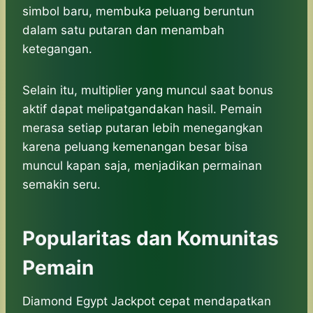
simbol baru, membuka peluang beruntun
dalam satu putaran dan menambah
ketegangan.
Selain itu, multiplier yang muncul saat bonus
aktif dapat melipatgandakan hasil. Pemain
merasa setiap putaran lebih menegangkan
karena peluang kemenangan besar bisa
muncul kapan saja, menjadikan permainan
semakin seru.
Popularitas dan Komunitas
Pemain
Diamond Egypt Jackpot cepat mendapatkan