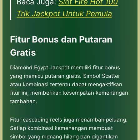
Baca Juga:
Slot Fire Hot 100
Trik Jackpot Untuk Pemula
Fitur Bonus dan Putaran
Gratis
Diamond Egypt Jackpot memiliki fitur bonus
yang memicu putaran gratis. Simbol Scatter
atau kombinasi tertentu dapat mengaktifkan
fitur ini, memberikan kesempatan kemenangan
tambahan.
Fitur cascading reels juga menambah peluang.
Setiap kombinasi kemenangan membuat
simbol yang menang hilang dan digantikan