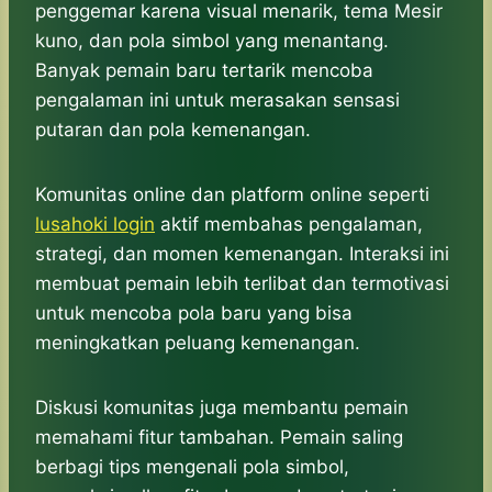
penggemar karena visual menarik, tema Mesir
kuno, dan pola simbol yang menantang.
Banyak pemain baru tertarik mencoba
pengalaman ini untuk merasakan sensasi
putaran dan pola kemenangan.
Komunitas online dan platform online seperti
lusahoki login
aktif membahas pengalaman,
strategi, dan momen kemenangan. Interaksi ini
membuat pemain lebih terlibat dan termotivasi
untuk mencoba pola baru yang bisa
meningkatkan peluang kemenangan.
Diskusi komunitas juga membantu pemain
memahami fitur tambahan. Pemain saling
berbagi tips mengenali pola simbol,