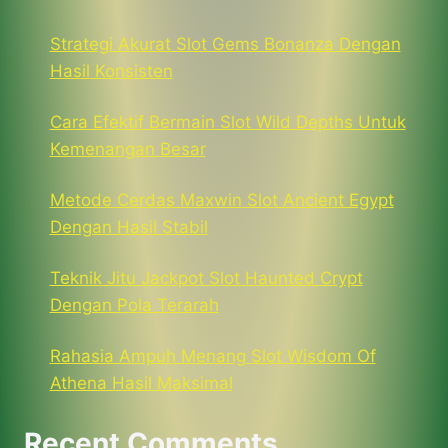
Strategi Akurat Slot Gems Bonanza Dengan
Hasil Konsisten
Cara Efektif Bermain Slot Wild Depths Untuk
Kemenangan Besar
Metode Cerdas Maxwin Slot Ancient Egypt
Dengan Hasil Stabil
Teknik Jitu Jackpot Slot Haunted Crypt
Dengan Pola Terarah
Rahasia Ampuh Menang Slot Wisdom Of
Athena Hasil Maksimal
Recent Comments