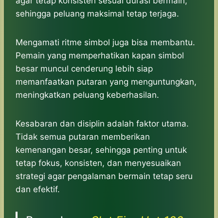
agar tetap konsisten sesuai durasi bermain,
sehingga peluang maksimal tetap terjaga.
Mengamati ritme simbol juga bisa membantu.
Pemain yang memperhatikan kapan simbol
besar muncul cenderung lebih siap
memanfaatkan putaran yang menguntungkan,
meningkatkan peluang keberhasilan.
Kesabaran dan disiplin adalah faktor utama.
Tidak semua putaran memberikan
kemenangan besar, sehingga penting untuk
tetap fokus, konsisten, dan menyesuaikan
strategi agar pengalaman bermain tetap seru
dan efektif.