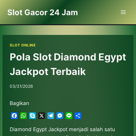
Skip
Slot Gacor 24 Jam
to
content
SLOT ONLINE
Pola Slot Diamond Egypt
Jackpot Terbaik
03/31/2026
Bagikan
F
W
S
X
T
M
L
S
a
h
k
e
e
i
h
c
a
y
l
s
n
a
Diamond Egypt Jackpot menjadi salah satu
e
t
p
e
s
e
r