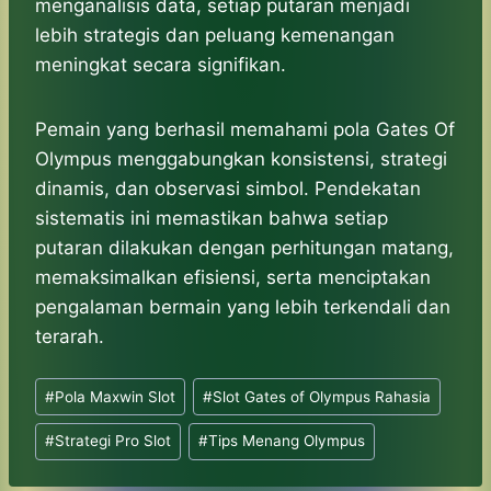
menganalisis data, setiap putaran menjadi
lebih strategis dan peluang kemenangan
meningkat secara signifikan.
Pemain yang berhasil memahami pola Gates Of
Olympus menggabungkan konsistensi, strategi
dinamis, dan observasi simbol. Pendekatan
sistematis ini memastikan bahwa setiap
putaran dilakukan dengan perhitungan matang,
memaksimalkan efisiensi, serta menciptakan
pengalaman bermain yang lebih terkendali dan
terarah.
Post
#
Pola Maxwin Slot
#
Slot Gates of Olympus Rahasia
Tags:
#
Strategi Pro Slot
#
Tips Menang Olympus