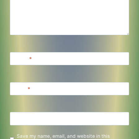
Name
*
Email
*
Website
Save my name, email, and website in this