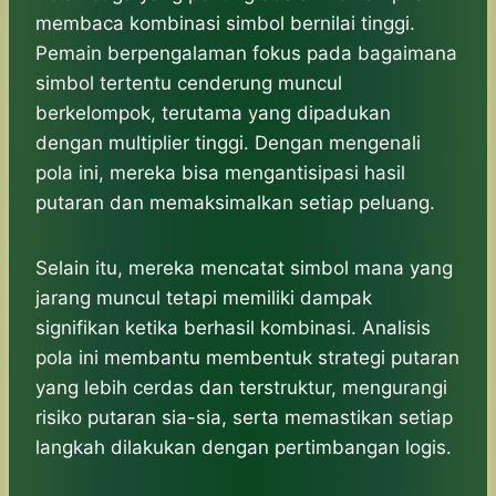
membaca kombinasi simbol bernilai tinggi.
Pemain berpengalaman fokus pada bagaimana
simbol tertentu cenderung muncul
berkelompok, terutama yang dipadukan
dengan multiplier tinggi. Dengan mengenali
pola ini, mereka bisa mengantisipasi hasil
putaran dan memaksimalkan setiap peluang.
Selain itu, mereka mencatat simbol mana yang
jarang muncul tetapi memiliki dampak
signifikan ketika berhasil kombinasi. Analisis
pola ini membantu membentuk strategi putaran
yang lebih cerdas dan terstruktur, mengurangi
risiko putaran sia-sia, serta memastikan setiap
langkah dilakukan dengan pertimbangan logis.