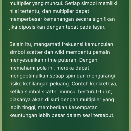
multiplier yang muncul. Setiap simbol memiliki
nilai tertentu, dan multiplier dapat
memperbesar kemenangan secara signifikan
jika diposisikan dengan tepat pada layar.
Selain itu, mengamati frekuensi kemunculan
simbol scatter dan wild membantu pemain
menyesuaikan ritme putaran. Dengan
memahami pola ini, mereka dapat
mengoptimalkan setiap spin dan mengurangi
risiko kehilangan peluang. Contoh konkretnya,
ketika simbol scatter muncul berturut-turut,
biasanya akan diikuti dengan multiplier yang
lebih tinggi, memberikan kesempatan
keuntungan lebih besar dalam sesi tersebut.