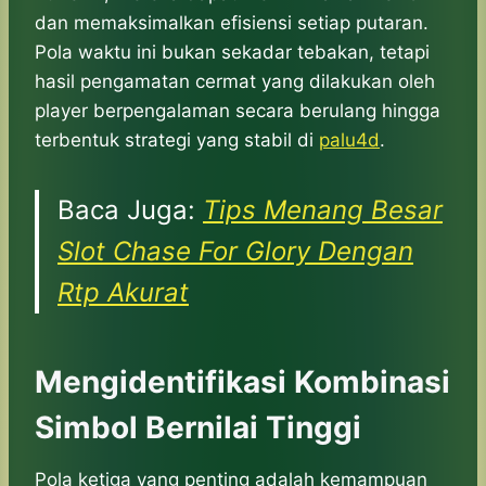
dan memaksimalkan efisiensi setiap putaran.
Pola waktu ini bukan sekadar tebakan, tetapi
hasil pengamatan cermat yang dilakukan oleh
player berpengalaman secara berulang hingga
terbentuk strategi yang stabil di
palu4d
.
Baca Juga:
Tips Menang Besar
Slot Chase For Glory Dengan
Rtp Akurat
Mengidentifikasi Kombinasi
Simbol Bernilai Tinggi
Pola ketiga yang penting adalah kemampuan